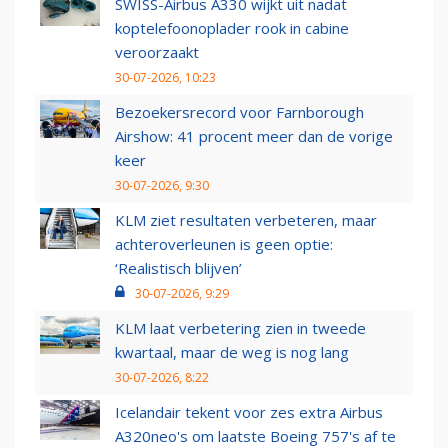
SWISS-Airbus A330 wijkt uit nadat
koptelefoonoplader rook in cabine
veroorzaakt
30-07-2026, 10:23
Bezoekersrecord voor Farnborough
Airshow: 41 procent meer dan de vorige
keer
30-07-2026, 9:30
KLM ziet resultaten verbeteren, maar
achteroverleunen is geen optie:
‘Realistisch blijven’
30-07-2026, 9:29
KLM laat verbetering zien in tweede
kwartaal, maar de weg is nog lang
30-07-2026, 8:22
Icelandair tekent voor zes extra Airbus
A320neo's om laatste Boeing 757's af te