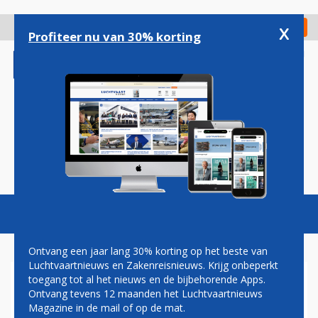
Overslaan
en
x
Digitaal Magazine
Registreer
Check in
naar
Profiteer nu van 30% korting
de
inhoud
gaan
Magazine
Podcasts
Vacatures
Toggl
naviga
Ontvang een jaar lang 30% korting op het beste van
Luchtvaartnieuws en Zakenreisnieuws. Krijg onbeperkt
toegang tot al het nieuws en de bijbehorende Apps.
LUCHTHAVENS SCHIPHOL
Ontvang tevens 12 maanden het Luchtvaartnieuws
GROUP DRAAIEN OP
Magazine in de mail of op de mat.