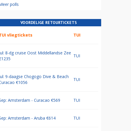
Meer polls
VOORDELIGE RETOURTICKETS
TUI vliegtickets
TUI
Jul: 8-dg cruise Oost Middellandse Zee
TUI
€1235
Jul: 9-daagse Chogogo Dive & Beach
TUI
Curacao €1056
Sep: Amsterdam - Curacao €569
TUI
Sep: Amsterdam - Aruba €614
TUI