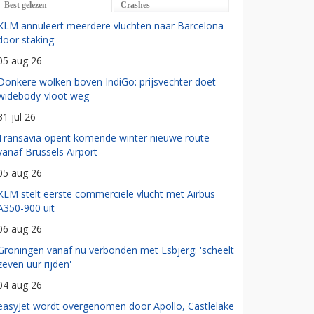
Best gelezen
Crashes
KLM annuleert meerdere vluchten naar Barcelona
door staking
05 aug 26
Donkere wolken boven IndiGo: prijsvechter doet
widebody-vloot weg
31 jul 26
Transavia opent komende winter nieuwe route
vanaf Brussels Airport
05 aug 26
KLM stelt eerste commerciële vlucht met Airbus
A350-900 uit
06 aug 26
Groningen vanaf nu verbonden met Esbjerg: 'scheelt
zeven uur rijden'
04 aug 26
easyJet wordt overgenomen door Apollo, Castlelake