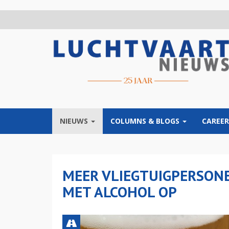
Overslaan
en
naar
de
inhoud
gaan
NIEUWS
COLUMNS & BLOGS
CAREER
MEER VLIEGTUIGPERSONE
MET ALCOHOL OP