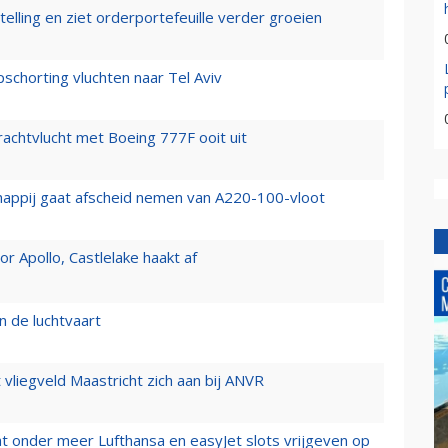
elling en ziet orderportefeuille verder groeien
chorting vluchten naar Tel Aviv
vrachtvlucht met Boeing 777F ooit uit
happij gaat afscheid nemen van A220-100-vloot
 Apollo, Castlelake haakt af
n de luchtvaart
t vliegveld Maastricht zich aan bij ANVR
t onder meer Lufthansa en easyJet slots vrijgeven op