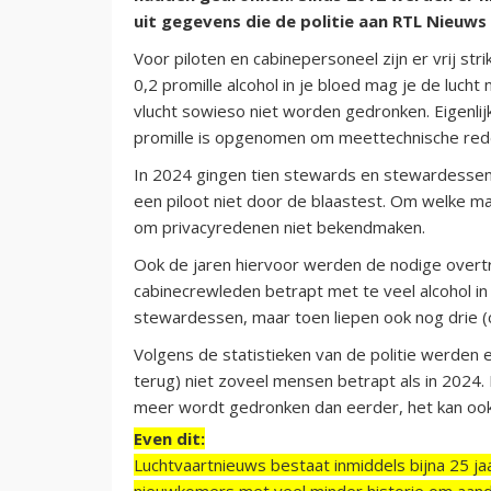
uit gegevens die de politie aan RTL Nieuws
Voor piloten en cabinepersoneel zijn er vrij st
0,2 promille alcohol in je bloed mag je de lucht
vlucht sowieso niet worden gedronken. Eigenlij
promille is opgenomen om meettechnische red
In 2024 gingen tien stewards en stewardessen d
een piloot niet door de blaastest. Om welke maa
om privacyredenen niet bekendmaken.
Ook de jaren hiervoor werden de nodige overt
cabinecrewleden betrapt met te veel alcohol i
stewardessen, maar toen liepen ook nog drie (
Volgens de statistieken van de politie werden er
terug) niet zoveel mensen betrapt als in 2024.
meer wordt gedronken dan eerder, het kan ook
Even dit:
Luchtvaartnieuws bestaat inmiddels bijna 25 jaa
nieuwkomers met veel minder historie om aand