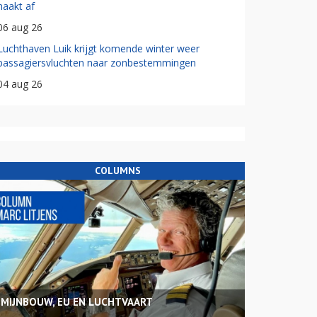
haakt af
06 aug 26
Luchthaven Luik krijgt komende winter weer
passagiersvluchten naar zonbestemmingen
04 aug 26
COLUMNS
MIJNBOUW, EU EN LUCHTVAART