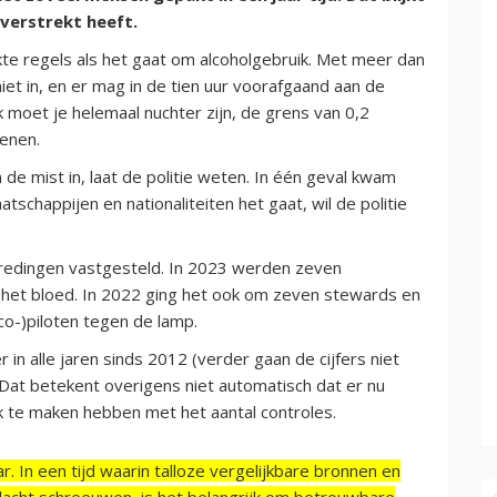
 verstrekt heeft.
rikte regels als het gaat om alcoholgebruik. Met meer dan
 niet in, en er mag in de tien uur voorafgaand aan de
k moet je helemaal nuchter zijn, de grens van 0,2
enen.
e mist in, laat de politie weten. In één geval kwam
tschappijen en nationaliteiten het gaat, wil de politie
redingen vastgesteld. In 2023 werden zeven
n het bloed. In 2022 ging het ook om zeven stewards en
co-)piloten tegen de lamp.
 in alle jaren sinds 2012 (verder gaan de cijfers niet
 Dat betekent overigens niet automatisch dat er nu
 te maken hebben met het aantal controles.
r. In een tijd waarin talloze vergelijkbare bronnen en
acht schreeuwen, is het belangrijk om betrouwbare