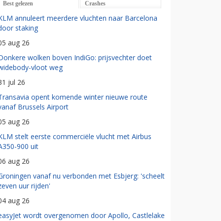
Best gelezen
Crashes
KLM annuleert meerdere vluchten naar Barcelona
door staking
05 aug 26
Donkere wolken boven IndiGo: prijsvechter doet
widebody-vloot weg
31 jul 26
Transavia opent komende winter nieuwe route
vanaf Brussels Airport
05 aug 26
KLM stelt eerste commerciële vlucht met Airbus
A350-900 uit
06 aug 26
Groningen vanaf nu verbonden met Esbjerg: 'scheelt
zeven uur rijden'
04 aug 26
easyJet wordt overgenomen door Apollo, Castlelake