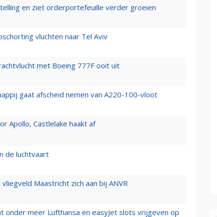
elling en ziet orderportefeuille verder groeien
chorting vluchten naar Tel Aviv
vrachtvlucht met Boeing 777F ooit uit
happij gaat afscheid nemen van A220-100-vloot
 Apollo, Castlelake haakt af
n de luchtvaart
t vliegveld Maastricht zich aan bij ANVR
t onder meer Lufthansa en easyJet slots vrijgeven op