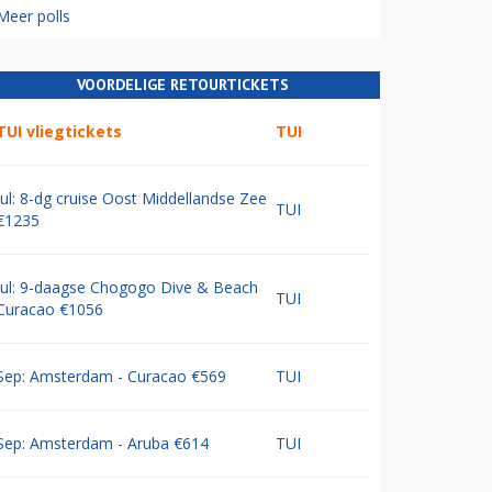
Meer polls
VOORDELIGE RETOURTICKETS
TUI vliegtickets
TUI
Jul: 8-dg cruise Oost Middellandse Zee
TUI
€1235
Jul: 9-daagse Chogogo Dive & Beach
TUI
Curacao €1056
Sep: Amsterdam - Curacao €569
TUI
Sep: Amsterdam - Aruba €614
TUI