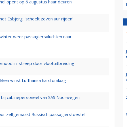
hol opent op 6 augustus haar deuren
t Esbjerg: 'scheelt zeven uur rijden'
 winter weer passagiersvluchten naar
ernood in: streep door vlootuitbreiding
ukken winst Lufthansa hard omlaag
 bij cabinepersoneel van SAS Noorwegen
voor zelfgemaakt Russisch passagierstoestel