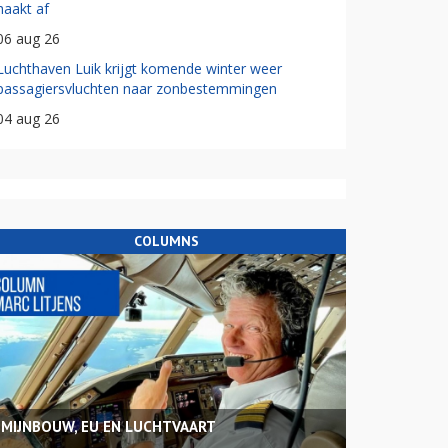
haakt af
06 aug 26
Luchthaven Luik krijgt komende winter weer
passagiersvluchten naar zonbestemmingen
04 aug 26
COLUMNS
MIJNBOUW, EU EN LUCHTVAART