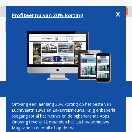
Overslaan
en
x
Digitaal Magazine
Registreer
Check in
naar
Profiteer nu van 30% korting
de
inhoud
gaan
Magazine
Podcasts
Vacatures
Toggl
naviga
Ontvang een jaar lang 30% korting op het beste van
Luchtvaartnieuws en Zakenreisnieuws. Krijg onbeperkt
toegang tot al het nieuws en de bijbehorende Apps.
SCHIPHOL ONTRUIMD
Ontvang tevens 12 maanden het Luchtvaartnieuws
WEGENS BOMMELDING BOZE
Magazine in de mail of op de mat.