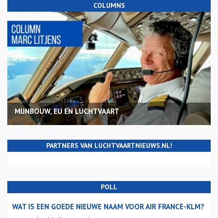
COLUMNS
MIJNBOUW, EU EN LUCHTVAART
PARTNERS VAN LUCHTVAARTNIEUWS.NL!
POLL
WAT IS EEN GOEDE NIEUWE NAAM VOOR AIR FRANCE-KLM?