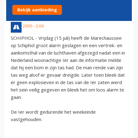
IER (VIDEO)
Bekijk aanbieding
16 juli 2005 - 2:00
SCHIPHOL - Vrijdag (15 juli) heeft de Marechaussee
op Schiphol groot alarm geslagen en een vertrek- en
aankomsthal van de luchthaven afgezegd nadat een in
Nederland woonachtige Ier aan de informatie melde
dat hij een bom in zijn tas had. De man rende van zijn
tas weg alsof er gevaar dreigde. Later toen bleek dat
er geen explosieven in de tas van de Ier zaten werd
het sein veilig gegeven en bleek het om loos alarm te
gaan.
De Ier wordt gedurende het weekeinde
vastgehouden.