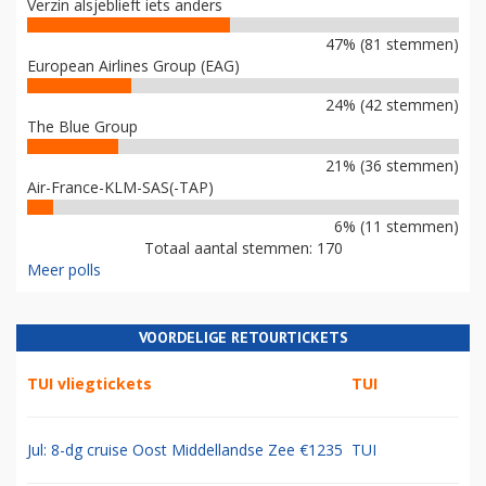
Verzin alsjeblieft iets anders
47% (81 stemmen)
European Airlines Group (EAG)
24% (42 stemmen)
The Blue Group
21% (36 stemmen)
Air-France-KLM-SAS(-TAP)
6% (11 stemmen)
Totaal aantal stemmen: 170
Meer polls
VOORDELIGE RETOURTICKETS
TUI vliegtickets
TUI
Jul: 8-dg cruise Oost Middellandse Zee €1235
TUI