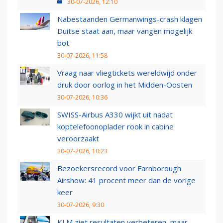
30-07-2026, 12:10
Nabestaanden Germanwings-crash klagen
Duitse staat aan, maar vangen mogelijk
bot
30-07-2026, 11:58
Vraag naar vliegtickets wereldwijd onder
druk door oorlog in het Midden-Oosten
30-07-2026, 10:36
SWISS-Airbus A330 wijkt uit nadat
koptelefoonoplader rook in cabine
veroorzaakt
30-07-2026, 10:23
Bezoekersrecord voor Farnborough
Airshow: 41 procent meer dan de vorige
keer
30-07-2026, 9:30
KLM ziet resultaten verbeteren, maar