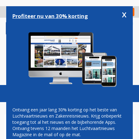
Overslaan
en
x
Digitaal Magazine
Registreer
Check in
naar
Profiteer nu van 30% korting
de
inhoud
gaan
Magazine
Podcasts
Vacatures
Toggl
naviga
Ontvang een jaar lang 30% korting op het beste van
Luchtvaartnieuws en Zakenreisnieuws. Krijg onbeperkt
toegang tot al het nieuws en de bijbehorende Apps.
SCHIPHOL VERWELKOMT
Ontvang tevens 12 maanden het Luchtvaartnieuws
DRIE NIEUWE
Magazine in de mail of op de mat.