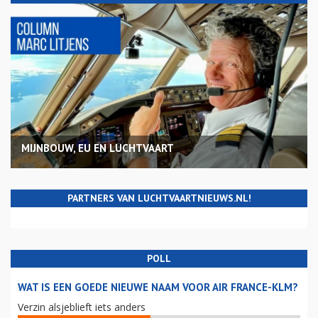
MIJNBOUW, EU EN LUCHTVAART
PARTNERS VAN LUCHTVAARTNIEUWS.NL!
POLL
WAT IS EEN GOEDE NIEUWE NAAM VOOR AIR FRANCE-KLM?
Verzin alsjeblieft iets anders