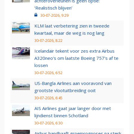
achteroverleunen is geen optie:
‘Realistisch blijven’
30-07-2026, 9:29
KLM laat verbetering zien in tweede
kwartaal, maar de weg is nog lang
30-07-2026, 8:22
Icelandair tekent voor zes extra Airbus
A320neo's om laatste Boeing 757's af te
lossen
30-07-2026, 6:52
US-Bangla Airlines aan vooravond van
grootste vlootuitbreiding ooit
30-07-2026, 6:45
AIS Airlines gaat jaar langer door met
lijndienst binnen Schotland
30-07-2026, 6:30
Airbus handhaaft groeiprognoses na sterk