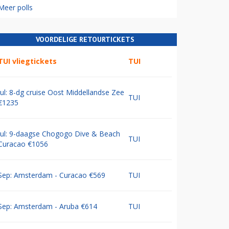
Meer polls
VOORDELIGE RETOURTICKETS
TUI vliegtickets
TUI
Jul: 8-dg cruise Oost Middellandse Zee
TUI
€1235
Jul: 9-daagse Chogogo Dive & Beach
TUI
Curacao €1056
Sep: Amsterdam - Curacao €569
TUI
Sep: Amsterdam - Aruba €614
TUI