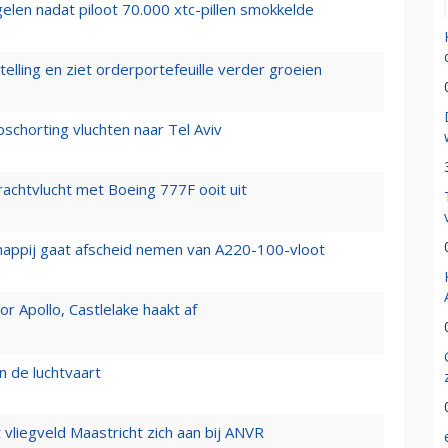
elen nadat piloot 70.000 xtc-pillen smokkelde
elling en ziet orderportefeuille verder groeien
chorting vluchten naar Tel Aviv
vrachtvlucht met Boeing 777F ooit uit
happij gaat afscheid nemen van A220-100-vloot
 Apollo, Castlelake haakt af
n de luchtvaart
t vliegveld Maastricht zich aan bij ANVR