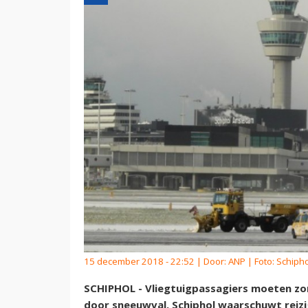
15 december 2018 - 22:52 | Door:
ANP
| Foto: Schipho
SCHIPHOL - Vliegtuigpassagiers moeten zo
door sneeuwval. Schiphol waarschuwt reizi