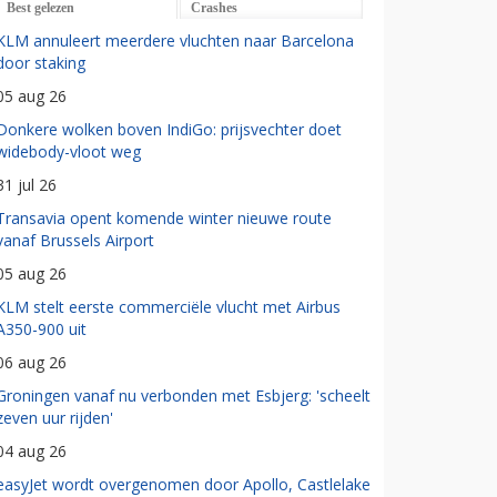
Best gelezen
Crashes
KLM annuleert meerdere vluchten naar Barcelona
door staking
05 aug 26
Donkere wolken boven IndiGo: prijsvechter doet
widebody-vloot weg
31 jul 26
Transavia opent komende winter nieuwe route
vanaf Brussels Airport
05 aug 26
KLM stelt eerste commerciële vlucht met Airbus
A350-900 uit
06 aug 26
Groningen vanaf nu verbonden met Esbjerg: 'scheelt
zeven uur rijden'
04 aug 26
easyJet wordt overgenomen door Apollo, Castlelake