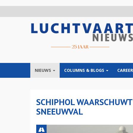
Overslaan
en
naar
de
inhoud
gaan
NIEUWS
COLUMNS & BLOGS
CAREER
SCHIPHOL WAARSCHUWT 
SNEEUWVAL