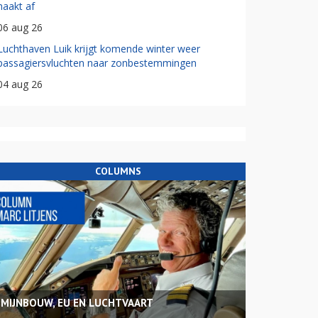
haakt af
06 aug 26
Luchthaven Luik krijgt komende winter weer
passagiersvluchten naar zonbestemmingen
04 aug 26
COLUMNS
MIJNBOUW, EU EN LUCHTVAART