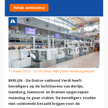
DUITSE LUCHTHAVENS
Bekijk aanbieding
11 maart 2023 - 15:14 | Door:
ANP
| Foto: Hamburg Airport
BERLIJN - De Duitse vakbond Verdi heeft
beveiligers op de luchthavens van Berlijn,
Hamburg, Hannover en Bremen opgeroepen
maandag te gaan staken. De beveiligers zouden
niet voldoende betaald krijgen voor de