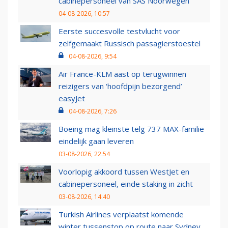
cabinepersoneel van SAS Noorwegen
04-08-2026, 10:57
Eerste succesvolle testvlucht voor
zelfgemaakt Russisch passagierstoestel
04-08-2026, 9:54
Air France-KLM aast op terugwinnen
reizigers van ‘hoofdpijn bezorgend’
easyJet
04-08-2026, 7:26
Boeing mag kleinste telg 737 MAX-familie
eindelijk gaan leveren
03-08-2026, 22:54
Voorlopig akkoord tussen WestJet en
cabinepersoneel, einde staking in zicht
03-08-2026, 14:40
Turkish Airlines verplaatst komende
winter tussenstop op route naar Sydney