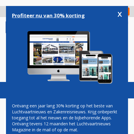
Overslaan
en
x
Digitaal Magazine
Registreer
Check in
naar
Profiteer nu van 30% korting
de
inhoud
gaan
Magazine
Podcasts
Vacatures
Toggl
naviga
Ontvang een jaar lang 30% korting op het beste van
Luchtvaartnieuws en Zakenreisnieuws. Krijg onbeperkt
toegang tot al het nieuws en de bijbehorende Apps.
VAKBOND ROEPT OP TOT
Ontvang tevens 12 maanden het Luchtvaartnieuws
STAKING BEVEILIGERS
Magazine in de mail of op de mat.