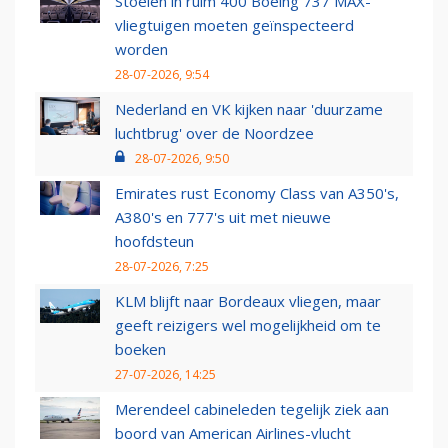
Stoelen in ruim 400 Boeing 737 MAX-
vliegtuigen moeten geïnspecteerd
worden
28-07-2026, 9:54
Nederland en VK kijken naar 'duurzame
luchtbrug' over de Noordzee
28-07-2026, 9:50
Emirates rust Economy Class van A350's,
A380's en 777's uit met nieuwe
hoofdsteun
28-07-2026, 7:25
KLM blijft naar Bordeaux vliegen, maar
geeft reizigers wel mogelijkheid om te
boeken
27-07-2026, 14:25
Merendeel cabineleden tegelijk ziek aan
boord van American Airlines-vlucht