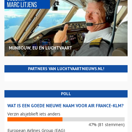
MIJNBOUW, EU EN LUCHTVAART
PARTNERS VAN LUCHTVAARTNIEUWS.NL!
POLL
WAT IS EEN GOEDE NIEUWE NAAM VOOR AIR FRANCE-KLM?
Verzin alsjeblieft iets anders
47% (81 stemmen)
European Airlines Group (EAG)