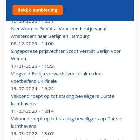
Emirates-topman: ‘Berlijn verdient beter product dan
Bekijk aanbieding
Eurowings en Condor’
10-06-2026 - 10:31
Nieuwkomer GoVolta: Voor een tientje vanaf
Amsterdam naar Berlijn en Hamburg
08-12-2025 - 14:00
Singaporese prijsvechter Scoot verruilt Berlijn voor
Wenen
17-01-2025 - 11:22
Vliegveld Berlijn verwacht veel drukte door
voetbalfans EK-finale
13-07-2024 - 16:24
Vakbond roept op tot staking beveiligers Duitse
luchthavens
11-03-2023 - 15:14
Vakbond roept op tot staking beveiligers op Duitse
luchthavens
13-03-2022 - 13:07