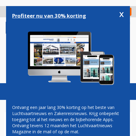
Overslaan
en
x
Digitaal Magazine
Registreer
Check in
naar
Profiteer nu van 30% korting
de
inhoud
gaan
Magazine
Podcasts
Vacatures
Toggl
naviga
Ontvang een jaar lang 30% korting op het beste van
Luchtvaartnieuws en Zakenreisnieuws. Krijg onbeperkt
toegang tot al het nieuws en de bijbehorende Apps.
BERLIJN
Ontvang tevens 12 maanden het Luchtvaartnieuws
Magazine in de mail of op de mat.