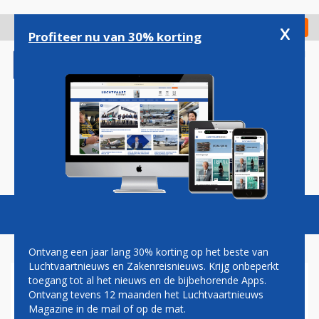
Overslaan
en
x
Digitaal Magazine
Registreer
Check in
naar
Profiteer nu van 30% korting
de
inhoud
gaan
Magazine
Podcasts
Vacatures
Toggl
naviga
Ontvang een jaar lang 30% korting op het beste van
Luchtvaartnieuws en Zakenreisnieuws. Krijg onbeperkt
toegang tot al het nieuws en de bijbehorende Apps.
BERLIJN
Ontvang tevens 12 maanden het Luchtvaartnieuws
Magazine in de mail of op de mat.