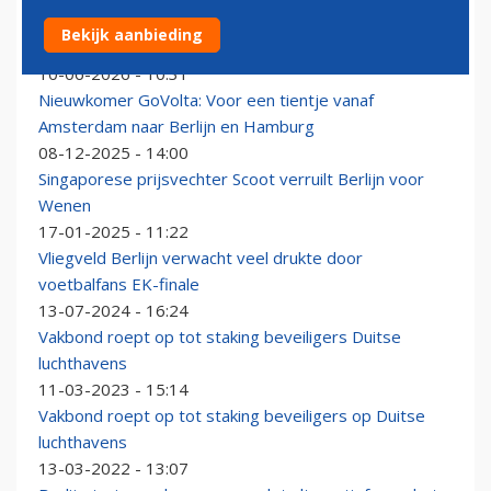
Emirates-topman: ‘Berlijn verdient beter product dan
Bekijk aanbieding
Eurowings en Condor’
10-06-2026 - 10:31
Nieuwkomer GoVolta: Voor een tientje vanaf
Amsterdam naar Berlijn en Hamburg
08-12-2025 - 14:00
Singaporese prijsvechter Scoot verruilt Berlijn voor
Wenen
17-01-2025 - 11:22
Vliegveld Berlijn verwacht veel drukte door
voetbalfans EK-finale
13-07-2024 - 16:24
Vakbond roept op tot staking beveiligers Duitse
luchthavens
11-03-2023 - 15:14
Vakbond roept op tot staking beveiligers op Duitse
luchthavens
13-03-2022 - 13:07