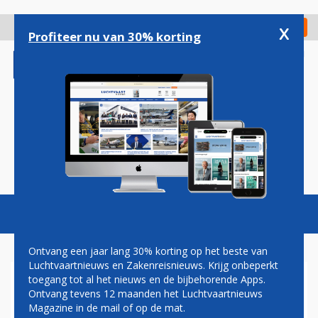
Overslaan
en
x
Digitaal Magazine
Registreer
Check in
naar
Profiteer nu van 30% korting
de
inhoud
gaan
Magazine
Podcasts
Vacatures
Toggl
naviga
Ontvang een jaar lang 30% korting op het beste van
Luchtvaartnieuws en Zakenreisnieuws. Krijg onbeperkt
toegang tot al het nieuws en de bijbehorende Apps.
'NIEUWE LUCHTHAVEN
Ontvang tevens 12 maanden het Luchtvaartnieuws
BERLIJN NU ECHT IN 2020
Magazine in de mail of op de mat.