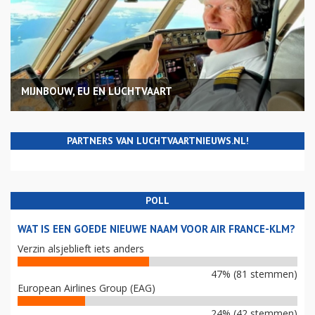
MIJNBOUW, EU EN LUCHTVAART
PARTNERS VAN LUCHTVAARTNIEUWS.NL!
POLL
WAT IS EEN GOEDE NIEUWE NAAM VOOR AIR FRANCE-KLM?
Verzin alsjeblieft iets anders
47% (81 stemmen)
European Airlines Group (EAG)
24% (42 stemmen)