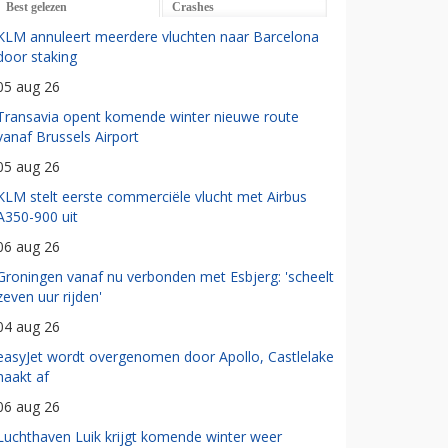
Best gelezen
Crashes
KLM annuleert meerdere vluchten naar Barcelona
door staking
05 aug 26
Transavia opent komende winter nieuwe route
vanaf Brussels Airport
05 aug 26
KLM stelt eerste commerciële vlucht met Airbus
A350-900 uit
06 aug 26
Groningen vanaf nu verbonden met Esbjerg: 'scheelt
zeven uur rijden'
04 aug 26
easyJet wordt overgenomen door Apollo, Castlelake
haakt af
06 aug 26
Luchthaven Luik krijgt komende winter weer