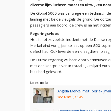
diverse lijnvluchten moesten uitwijken naa
De Global 5000 was vanwege een technisch def
landing met beide vleugels de grond. De oorz
passagiers aan boord, de crew is na het incide
Regeringsvloot
Het is het zoveelste incident met de Duitse re
Merkel eind vorig jaar te laat op een G20-top 
defect had. Ook leverde een knaagdierenplaag
De Duitse regering wil haar vloot vernieuwen 
met een kostprijs van in totaal 1,2 miljard eur
buurland geleverd.
Lees ook:
Angela Merkel met Iberia-lijnvl
30-11-2018, 16:46
Knaagdieren houden Duits rege