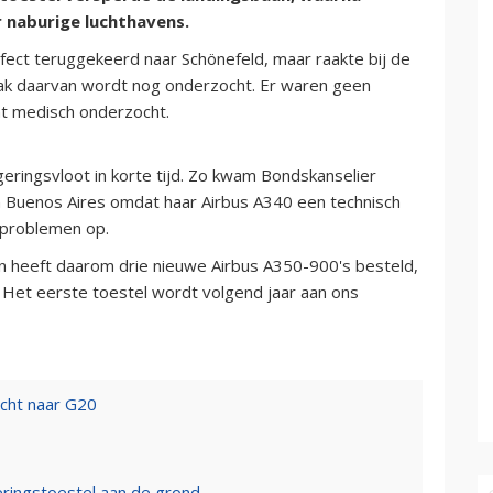
r naburige luchthavens.
ect teruggekeerd naar Schönefeld, maar raakte bij de
aak daarvan wordt nog onderzocht. Er waren geen
nt medisch onderzocht.
geringsvloot in korte tijd. Zo kwam Bondskanselier
in Buenos Aires omdat haar Airbus A340 een technisch
 problemen op.
en heeft daarom drie nieuwe Airbus A350-900's besteld,
o. Het eerste toestel wordt volgend jaar aan ons
ucht naar G20
ringstoestel aan de grond