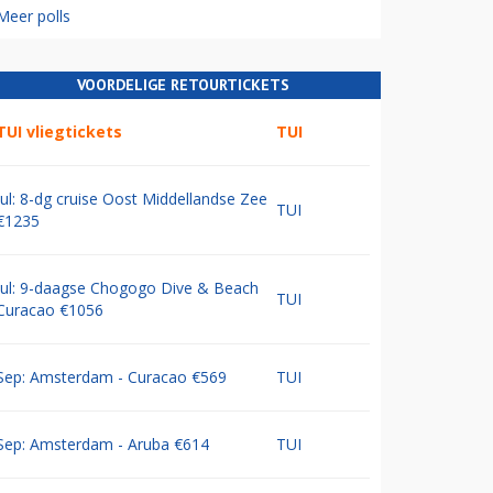
Meer polls
VOORDELIGE RETOURTICKETS
TUI vliegtickets
TUI
Jul: 8-dg cruise Oost Middellandse Zee
TUI
€1235
Jul: 9-daagse Chogogo Dive & Beach
TUI
Curacao €1056
Sep: Amsterdam - Curacao €569
TUI
Sep: Amsterdam - Aruba €614
TUI