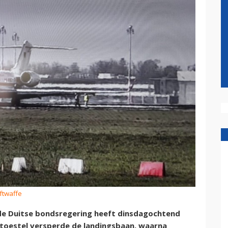
uftwaffe
 de Duitse bondsregering heeft dinsdagochtend
 toestel versperde de landingsbaan, waarna