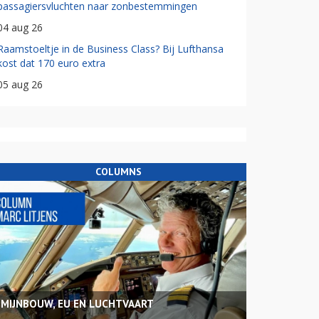
passagiersvluchten naar zonbestemmingen
04 aug 26
Raamstoeltje in de Business Class? Bij Lufthansa
kost dat 170 euro extra
05 aug 26
COLUMNS
MIJNBOUW, EU EN LUCHTVAART