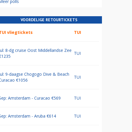
Meer polls
VOORDELIGE RETOURTICKETS
TUI vliegtickets
TUI
Jul: 8-dg cruise Oost Middellandse Zee
TUI
€1235
Jul: 9-daagse Chogogo Dive & Beach
TUI
Curacao €1056
Sep: Amsterdam - Curacao €569
TUI
Sep: Amsterdam - Aruba €614
TUI