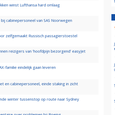
ukken winst Lufthansa hard omlaag
 bij cabinepersoneel van SAS Noorwegen
voor zelfgemaakt Russisch passagierstoestel
nen reizigers van ‘hoofdpijn bezorgend’ easyJet
X-familie eindelijk gaan leveren
t en cabinepersoneel, einde staking in zicht
mende winter tussenstop op route naar Sydney
mentaire over problemen bij Boeing