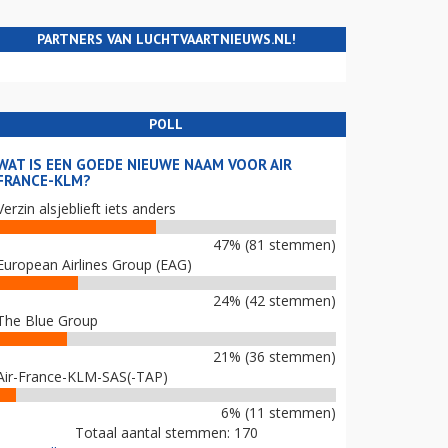
PARTNERS VAN LUCHTVAARTNIEUWS.NL!
POLL
WAT IS EEN GOEDE NIEUWE NAAM VOOR AIR
FRANCE-KLM?
Verzin alsjeblieft iets anders
47% (81 stemmen)
European Airlines Group (EAG)
24% (42 stemmen)
The Blue Group
21% (36 stemmen)
Air-France-KLM-SAS(-TAP)
6% (11 stemmen)
Totaal aantal stemmen: 170