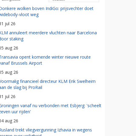
Donkere wolken boven IndiGo: prijsvechter doet
widebody-vloot weg
31 jul 26
KLM annuleert meerdere vluchten naar Barcelona
door staking
05 aug 26
Transavia opent komende winter nieuwe route
vanaf Brussels Airport
05 aug 26
Voormalig financieel directeur KLM Erik Swelheim
aan de slag bij ProRail
31 jul 26
Groningen vanaf nu verbonden met Esbjerg: 'scheelt
zeven uur rijden'
04 aug 26
Rusland trekt vliegvergunning Izhavia in wegens
zorgen over veiligheid