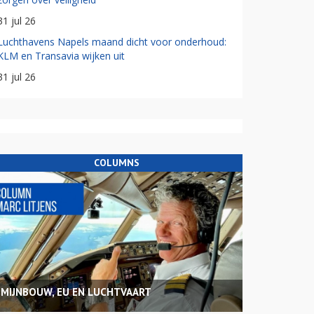
31 jul 26
Luchthavens Napels maand dicht voor onderhoud:
KLM en Transavia wijken uit
31 jul 26
COLUMNS
MIJNBOUW, EU EN LUCHTVAART