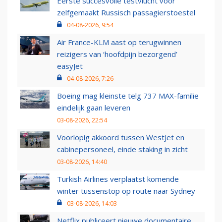
Eerste succesvolle testvlucht voor
zelfgemaakt Russisch passagierstoestel
04-08-2026, 9:54
Air France-KLM aast op terugwinnen
reizigers van ‘hoofdpijn bezorgend’
easyJet
04-08-2026, 7:26
Boeing mag kleinste telg 737 MAX-familie
eindelijk gaan leveren
03-08-2026, 22:54
Voorlopig akkoord tussen WestJet en
cabinepersoneel, einde staking in zicht
03-08-2026, 14:40
Turkish Airlines verplaatst komende
winter tussenstop op route naar Sydney
03-08-2026, 14:03
Netflix publiceert nieuwe documentaire