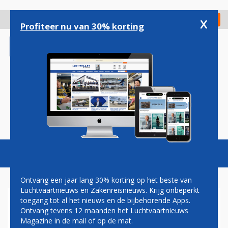
Overslaan
en
x
Digitaal Magazine
Registreer
Check in
naar
Profiteer nu van 30% korting
de
inhoud
gaan
Magazine
Podcasts
Vacatures
Toggl
naviga
Ontvang een jaar lang 30% korting op het beste van
Luchtvaartnieuws en Zakenreisnieuws. Krijg onbeperkt
toegang tot al het nieuws en de bijbehorende Apps.
VOLGEND JAAR BESLUIT
Ontvang tevens 12 maanden het Luchtvaartnieuws
OVER METROLIJN NAAR
Magazine in de mail of op de mat.