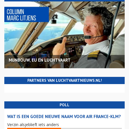
MIJNBOUW, EU EN LUCHTVAART
PARTNERS VAN LUCHTVAARTNIEUWS.NL!
POLL
WAT IS EEN GOEDE NIEUWE NAAM VOOR AIR FRANCE-KLM?
Verzin alsjeblieft iets anders