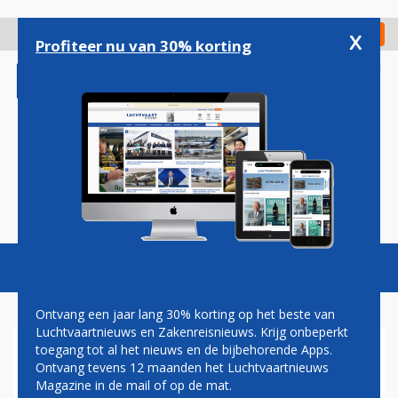
Overslaan
en
x
Digitaal Magazine
Registreer
Check in
naar
Profiteer nu van 30% korting
de
inhoud
gaan
Magazine
Podcasts
Vacatures
Toggl
naviga
Ontvang een jaar lang 30% korting op het beste van
Luchtvaartnieuws en Zakenreisnieuws. Krijg onbeperkt
toegang tot al het nieuws en de bijbehorende Apps.
VOLGEND JAAR BESLUIT
Ontvang tevens 12 maanden het Luchtvaartnieuws
OVER METROLIJN NAAR
Magazine in de mail of op de mat.