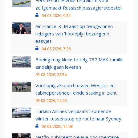
Eerste succesvolle testvlucht voor
zelfgemaakt Russisch passagierstoestel
04-08-2026, 9:54
Air France-KLM aast op terugwinnen
reizigers van ‘hoofdpijn bezorgend’
easyJet
04-08-2026, 7:26
Boeing mag kleinste telg 737 MAX-familie
eindelijk gaan leveren
03-08-2026, 22:54
Voorlopig akkoord tussen WestJet en
cabinepersoneel, einde staking in zicht
03-08-2026, 14:40
Turkish Airlines verplaatst komende
winter tussenstop op route naar Sydney
03-08-2026, 14:03
Netflix publiceert nieuwe documentaire