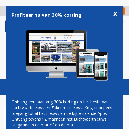
Overslaan
en
x
Digitaal Magazine
Registreer
Check in
naar
Profiteer nu van 30% korting
de
inhoud
gaan
Magazine
Podcasts
Vacatures
Toggl
naviga
Ontvang een jaar lang 30% korting op het beste van
Luchtvaartnieuws en Zakenreisnieuws. Krijg onbeperkt
toegang tot al het nieuws en de bijbehorende Apps.
GROTE OEFENING MET
Ontvang tevens 12 maanden het Luchtvaartnieuws
'GEKAAPT' VLIEGTUIG
Magazine in de mail of op de mat.