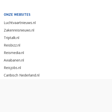
ONZE WEBSITES
Luchtvaartnieuws.nl
Zakenreisnieuws.nl
Triptalk.nl
Reisbizz.nl
Reismedia.nl
Aviabanen.nl
Reisjobs.nl
Caribisch Nederland.nl
Careerexperience.nl
Zakenreisawards.nl