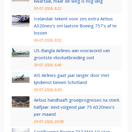
kwartaal, maar de weg is nog lang
30-07-2026, 8:22
Icelandair tekent voor zes extra Airbus
A320neo's om laatste Boeing 757's af te
lossen
30-07-2026, 6:52
US-Bangla Airlines aan vooravond van
grootste vlootuitbreiding ooit
30-07-2026, 6:45
AIS Airlines gaat jaar langer door met
lijndienst binnen Schotland
30-07-2026, 6:30
Airbus handhaaft groeiprognoses na sterk
halfjaar: eind volgend jaar 75 A320neo’s
per maand
29-07-2026, 20:09
Certificering Boeing 737 MAX 10 stap