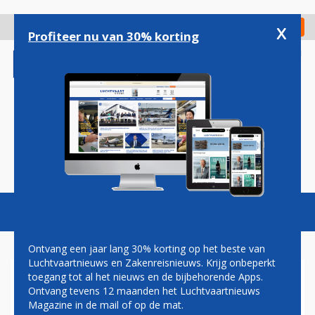
Overslaan
en
x
Digitaal Magazine
Registreer
Check in
naar
Profiteer nu van 30% korting
de
inhoud
gaan
Magazine
Podcasts
Vacatures
Toggl
naviga
Ontvang een jaar lang 30% korting op het beste van
Luchtvaartnieuws en Zakenreisnieuws. Krijg onbeperkt
toegang tot al het nieuws en de bijbehorende Apps.
MILITAIR
Ontvang tevens 12 maanden het Luchtvaartnieuws
Magazine in de mail of op de mat.