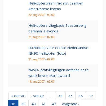
Helikoptercrash Irak eist veertien
Amerikaanse levens
22 aug 2007 - 02:00
Helikopters vliegbasis Soesterberg
oefenen 's avonds
21 aug 2007 - 02:00
Luchtdoop voor eerste Nederlandse
NH90-helikopter (foto)
21 aug 2007 - 02:00
NAVO-jachtvliegtuigen oefenen deze
week boven Marnewaard
18 aug 2007 - 02:00
« eerste
‹ vorige
…
34
35
36
37
38
39
40
41
42
volgende ›