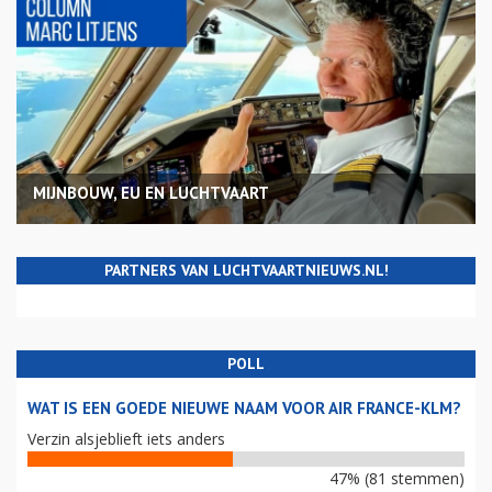
MIJNBOUW, EU EN LUCHTVAART
PARTNERS VAN LUCHTVAARTNIEUWS.NL!
POLL
WAT IS EEN GOEDE NIEUWE NAAM VOOR AIR FRANCE-KLM?
Verzin alsjeblieft iets anders
47% (81 stemmen)