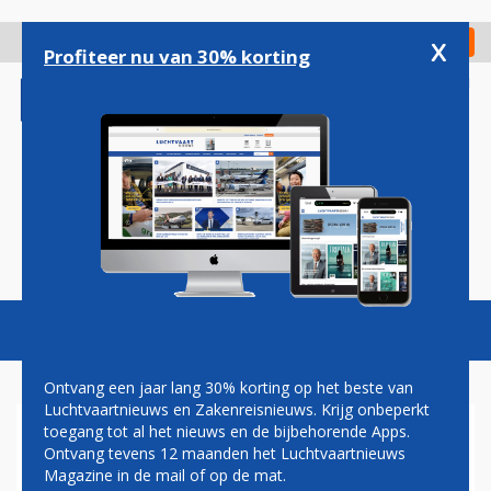
Overslaan
en
x
Digitaal Magazine
Registreer
Check in
naar
Profiteer nu van 30% korting
de
inhoud
gaan
Magazine
Podcasts
Vacatures
Toggl
naviga
Ontvang een jaar lang 30% korting op het beste van
Luchtvaartnieuws en Zakenreisnieuws. Krijg onbeperkt
toegang tot al het nieuws en de bijbehorende Apps.
MILITAIR
Ontvang tevens 12 maanden het Luchtvaartnieuws
Magazine in de mail of op de mat.