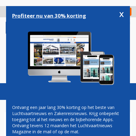
Overslaan
en
x
Digitaal Magazine
Registreer
Check in
naar
Profiteer nu van 30% korting
de
inhoud
gaan
Magazine
Podcasts
Vacatures
Toggl
naviga
Ontvang een jaar lang 30% korting op het beste van
Luchtvaartnieuws en Zakenreisnieuws. Krijg onbeperkt
toegang tot al het nieuws en de bijbehorende Apps.
AEROFLOT TEKENT VOOR 18
Ontvang tevens 12 maanden het Luchtvaartnieuws
AIRBUS A320 TOESTELLEN
Magazine in de mail of op de mat.