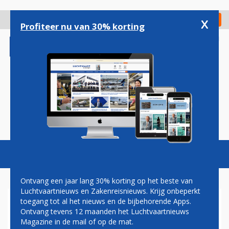
Overslaan
en
x
Digitaal Magazine
Registreer
Check in
naar
Profiteer nu van 30% korting
de
inhoud
gaan
Magazine
Podcasts
Vacatures
Toggl
naviga
Ontvang een jaar lang 30% korting op het beste van
Luchtvaartnieuws en Zakenreisnieuws. Krijg onbeperkt
toegang tot al het nieuws en de bijbehorende Apps.
BOEING FLINK OMLAAG OP
Ontvang tevens 12 maanden het Luchtvaartnieuws
WALL STREET NA NIEUWE
Magazine in de mail of op de mat.