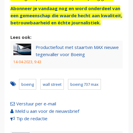
Abonneer je vandaag nog en word onderdeel van
een gemeenschap die waarde hecht aan kwaliteit,
betrouwbaarheid en échte journalistiek.
Lees ook:
Productiefout met staartvin MAX nieuwe
tegenvaller voor Boeing
14-04-2023, 9:43
boeing
wall street
boeing 737 max
Verstuur per e-mail
Meld u aan voor de nieuwsbrief
Tip de redactie