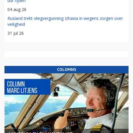
uur rijden'
04 aug 26
Rusland trekt vliegvergunning Izhavia in wegens zorgen over
veiligheid
31 jul 26
COLUMNS