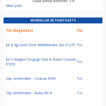
Totaal aantal stemmen: 170
Meer polls
VOORDELIGE RETOURTICKETS
TUI vliegtickets
TUI
Jul: 8-dg cruise Oost Middellandse Zee €1235
TUI
Jul: 9-daagse Chogogo Dive & Beach Curacao
TUI
€1056
Sep: Amsterdam - Curacao €569
TUI
Sep: Amsterdam - Aruba €614
TUI