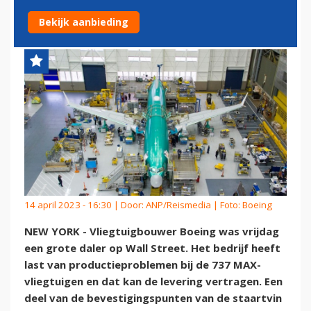
737 MAX-TEGENVALLER
Bekijk aanbieding
14 april 2023 - 16:30 | Door:
ANP/Reismedia
| Foto: Boeing
NEW YORK - Vliegtuigbouwer Boeing was vrijdag
een grote daler op Wall Street. Het bedrijf heeft
last van productieproblemen bij de 737 MAX-
vliegtuigen en dat kan de levering vertragen. Een
deel van de bevestigingspunten van de staartvin