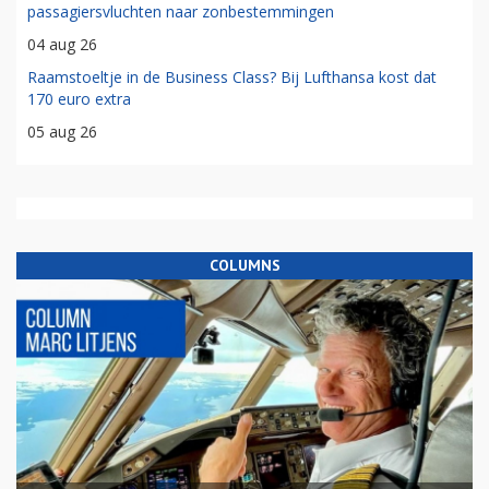
passagiersvluchten naar zonbestemmingen
04 aug 26
Raamstoeltje in de Business Class? Bij Lufthansa kost dat
170 euro extra
05 aug 26
COLUMNS