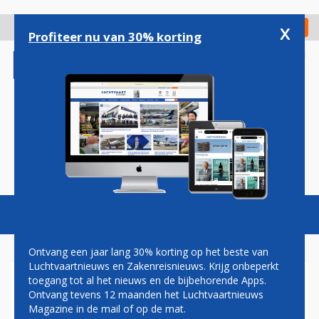
Overslaan
en
x
Digitaal Magazine
Registreer
Check in
naar
Profiteer nu van 30% korting
de
inhoud
gaan
Magazine
Podcasts
Vacatures
Toggl
naviga
Ontvang een jaar lang 30% korting op het beste van
Luchtvaartnieuws en Zakenreisnieuws. Krijg onbeperkt
toegang tot al het nieuws en de bijbehorende Apps.
BOMBARDIER: NOG MAAR 30
Ontvang tevens 12 maanden het Luchtvaartnieuws
COMMERCIËLE VLIEGTUIGEN
Magazine in de mail of op de mat.