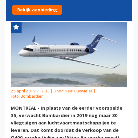
DIT JAAR
Bekijk aanbieding
25 april 2019 - 17:33 | Door:
Neal Luitwieler
|
Foto: Bombardier
MONTREAL - In plaats van de eerder voorspelde
35, verwacht Bombardier in 2019 nog maar 30
vliegtuigen aan luchtvaartmaatschappijen te
leveren. Dat komt doordat de verkoop van de
Q400-productielijn aan Viking Air eerder wordt