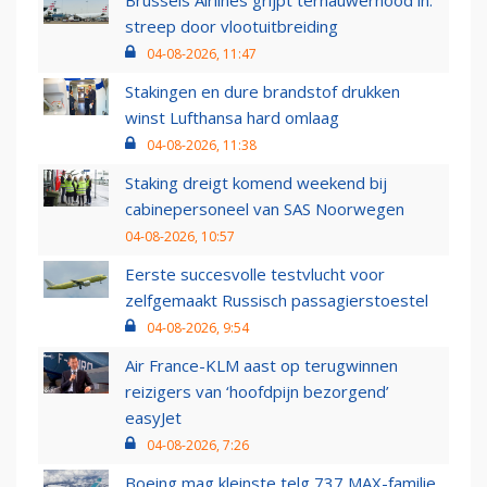
Brussels Airlines grijpt ternauwernood in:
streep door vlootuitbreiding
04-08-2026, 11:47
Stakingen en dure brandstof drukken
winst Lufthansa hard omlaag
04-08-2026, 11:38
Staking dreigt komend weekend bij
cabinepersoneel van SAS Noorwegen
04-08-2026, 10:57
Eerste succesvolle testvlucht voor
zelfgemaakt Russisch passagierstoestel
04-08-2026, 9:54
Air France-KLM aast op terugwinnen
reizigers van ‘hoofdpijn bezorgend’
easyJet
04-08-2026, 7:26
Boeing mag kleinste telg 737 MAX-familie