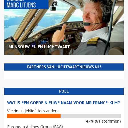
MIJNBOUW, EU EN LUCHTVAART
PARTNERS VAN LUCHTVAARTNIEUWS.NL!
POLL
WAT IS EEN GOEDE NIEUWE NAAM VOOR AIR FRANCE-KLM?
Verzin alsjeblieft iets anders
47% (81 stemmen)
European Airlines Group (EAG)