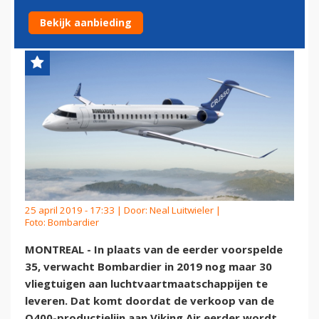
DIT JAAR
Bekijk aanbieding
25 april 2019 - 17:33 | Door:
Neal Luitwieler
|
Foto: Bombardier
MONTREAL - In plaats van de eerder voorspelde
35, verwacht Bombardier in 2019 nog maar 30
vliegtuigen aan luchtvaartmaatschappijen te
leveren. Dat komt doordat de verkoop van de
Q400-productielijn aan Viking Air eerder wordt