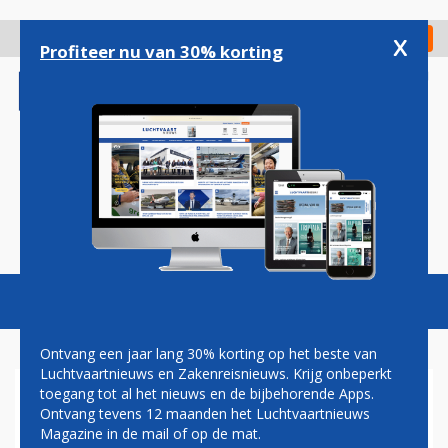
Overslaan
en
x
Digitaal Magazine
Registreer
Check in
naar
Profiteer nu van 30% korting
de
inhoud
gaan
Magazine
Podcasts
Vacatures
Toggl
naviga
Ontvang een jaar lang 30% korting op het beste van
Luchtvaartnieuws en Zakenreisnieuws. Krijg onbeperkt
toegang tot al het nieuws en de bijbehorende Apps.
BOMBARDIER: NOG MAAR 30
Ontvang tevens 12 maanden het Luchtvaartnieuws
COMMERCIËLE VLIEGTUIGEN
Magazine in de mail of op de mat.