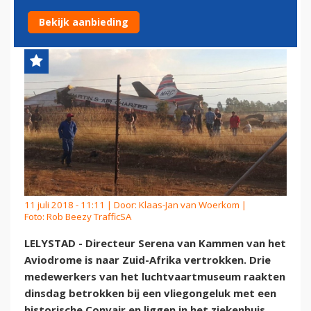
VLIEGRAMP ZUID-AFRIKA
Bekijk aanbieding
11 juli 2018 - 11:11 | Door:
Klaas-Jan van Woerkom
|
Foto: Rob Beezy TrafficSA
LELYSTAD - Directeur Serena van Kammen van het
Aviodrome is naar Zuid-Afrika vertrokken. Drie
medewerkers van het luchtvaartmuseum raakten
dinsdag betrokken bij een vliegongeluk met een
historische Convair en liggen in het ziekenhuis.