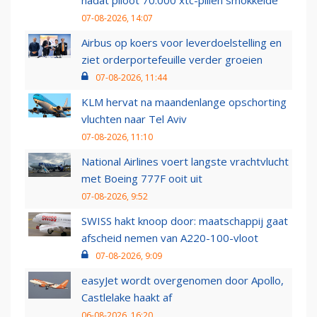
nadat piloot 70.000 xtc-pillen smokkelde
07-08-2026, 14:07
Airbus op koers voor leverdoelstelling en
ziet orderportefeuille verder groeien
07-08-2026, 11:44
KLM hervat na maandenlange opschorting
vluchten naar Tel Aviv
07-08-2026, 11:10
National Airlines voert langste vrachtvlucht
met Boeing 777F ooit uit
07-08-2026, 9:52
SWISS hakt knoop door: maatschappij gaat
afscheid nemen van A220-100-vloot
07-08-2026, 9:09
easyJet wordt overgenomen door Apollo,
Castlelake haakt af
06-08-2026, 16:20