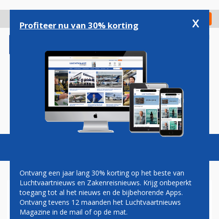
Overslaan
en
x
Digitaal Magazine
Registreer
Check in
naar
Profiteer nu van 30% korting
de
inhoud
gaan
Magazine
Podcasts
Vacatures
Toggl
naviga
Ontvang een jaar lang 30% korting op het beste van
Luchtvaartnieuws en Zakenreisnieuws. Krijg onbeperkt
toegang tot al het nieuws en de bijbehorende Apps.
DIRECTEUR AVIODROME
Ontvang tevens 12 maanden het Luchtvaartnieuws
BEZOEKT SLACHTOFFERS
Magazine in de mail of op de mat.