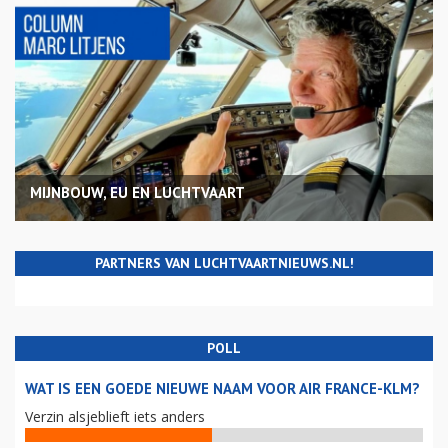
MIJNBOUW, EU EN LUCHTVAART
PARTNERS VAN LUCHTVAARTNIEUWS.NL!
POLL
WAT IS EEN GOEDE NIEUWE NAAM VOOR AIR FRANCE-KLM?
Verzin alsjeblieft iets anders