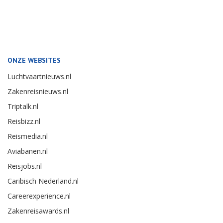
ONZE WEBSITES
Luchtvaartnieuws.nl
Zakenreisnieuws.nl
Triptalk.nl
Reisbizz.nl
Reismedia.nl
Aviabanen.nl
Reisjobs.nl
Caribisch Nederland.nl
Careerexperience.nl
Zakenreisawards.nl