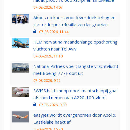
nadat piloot 70.000 xtc-pillen smokkelde
07-08-2026, 14:07
Airbus op koers voor leverdoelstelling en
ziet orderportefeuille verder groeien
07-08-2026, 11:44
KLM hervat na maandenlange opschorting
vluchten naar Tel Aviv
07-08-2026, 11:10
National Airlines voert langste vrachtvlucht
met Boeing 777F ooit uit
07-08-2026, 9:52
SWISS hakt knoop door: maatschappij gaat
afscheid nemen van A220-100-vloot
07-08-2026, 9:09
easyJet wordt overgenomen door Apollo,
Castlelake haakt af
06-08-2026, 16:20