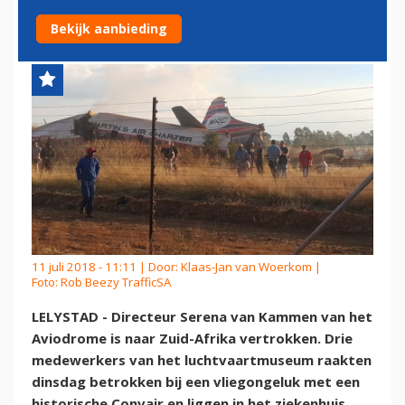
VLIEGRAMP ZUID-AFRIKA
Bekijk aanbieding
11 juli 2018 - 11:11 | Door:
Klaas-Jan van Woerkom
|
Foto: Rob Beezy TrafficSA
LELYSTAD - Directeur Serena van Kammen van het
Aviodrome is naar Zuid-Afrika vertrokken. Drie
medewerkers van het luchtvaartmuseum raakten
dinsdag betrokken bij een vliegongeluk met een
historische Convair en liggen in het ziekenhuis.