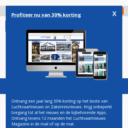
Overslaan
en
x
Digitaal Magazine
Registreer
Check in
naar
Profiteer nu van 30% korting
de
inhoud
gaan
Magazine
Podcasts
Vacatures
Toggl
naviga
Ontvang een jaar lang 30% korting op het beste van
Luchtvaartnieuws en Zakenreisnieuws. Krijg onbeperkt
toegang tot al het nieuws en de bijbehorende Apps.
DIRECTEUR AVIODROME
Ontvang tevens 12 maanden het Luchtvaartnieuws
BEZOEKT SLACHTOFFERS
Magazine in de mail of op de mat.