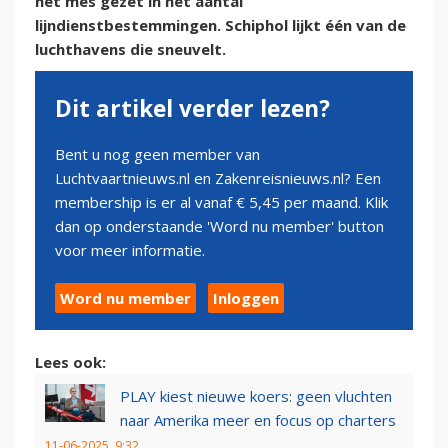
het mes gezet in het aantal
lijndienstbestemmingen. Schiphol lijkt één van de
luchthavens die sneuvelt.
Dit artikel verder lezen?
Bent u nog geen member van
Luchtvaartnieuws.nl en Zakenreisnieuws.nl? Een
membership is er al vanaf € 5,45 per maand. Klik
dan op onderstaande 'Word nu member' button
voor meer informatie.
Word nu member
Inloggen
Lees ook:
PLAY kiest nieuwe koers: geen vluchten
naar Amerika meer en focus op charters
11-06-2025, 9:32