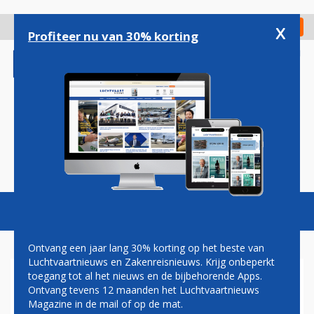
Overslaan
en
x
Digitaal Magazine
Registreer
Check in
naar
Profiteer nu van 30% korting
de
inhoud
gaan
Magazine
Podcasts
Vacatures
Toggl
naviga
Ontvang een jaar lang 30% korting op het beste van
Luchtvaartnieuws en Zakenreisnieuws. Krijg onbeperkt
toegang tot al het nieuws en de bijbehorende Apps.
PRIJSVECHTER PLAY LIJKT
Ontvang tevens 12 maanden het Luchtvaartnieuws
UITGESPEELD OP SCHIPHOL:
Magazine in de mail of op de mat.