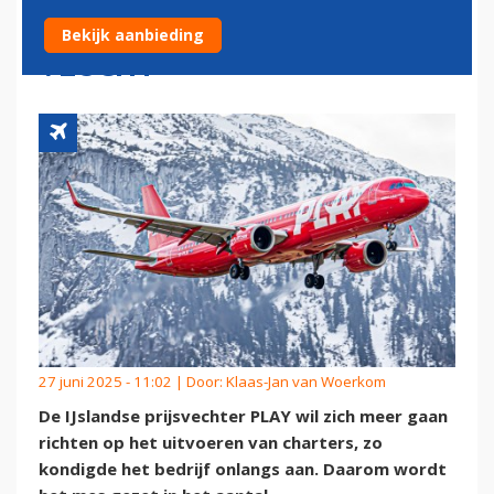
EIND OKTOBER LAATSTE
Bekijk aanbieding
VLUCHT
27 juni 2025 - 11:02 | Door:
Klaas-Jan van Woerkom
De IJslandse prijsvechter PLAY wil zich meer gaan
richten op het uitvoeren van charters, zo
kondigde het bedrijf onlangs aan. Daarom wordt