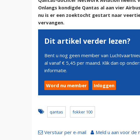
Qantas-dochter Network Aviation neemt ve
Onlangs kondigde Qantas al aan vier Airbus 
nu is er een zoektocht gestart naar veert
vervangen.
Dit artikel verder lezen?
Bent u nog geen member van Luchtvaartnieu
al vanaf € 5,45 per maand. Klik dan op ond
informatie.
Word nu member
Inloggen
qantas
fokker 100
Verstuur per e-mail
Meld u aan voor de 