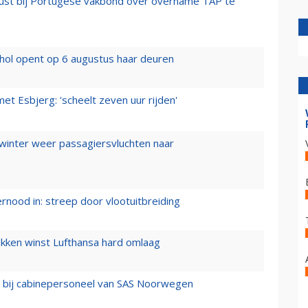
rust bij Portugese vakbond over overname TAP te
hol opent op 6 augustus haar deuren
t Esbjerg: 'scheelt zeven uur rijden'
 winter weer passagiersvluchten naar
ernood in: streep door vlootuitbreiding
ukken winst Lufthansa hard omlaag
 bij cabinepersoneel van SAS Noorwegen