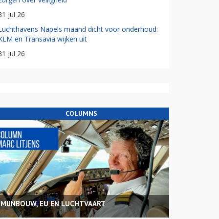
31 jul 26
Luchthavens Napels maand dicht voor onderhoud:
KLM en Transavia wijken uit
31 jul 26
COLUMNS
MIJNBOUW, EU EN LUCHTVAART