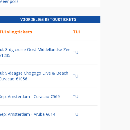
Meer polls
VOORDELIGE RETOURTICKETS
TUI vliegtickets
TUI
Jul: 8-dg cruise Oost Middellandse Zee
TUI
€1235
Jul: 9-daagse Chogogo Dive & Beach
TUI
Curacao €1056
Sep: Amsterdam - Curacao €569
TUI
Sep: Amsterdam - Aruba €614
TUI