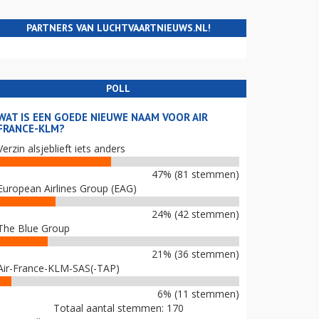
PARTNERS VAN LUCHTVAARTNIEUWS.NL!
POLL
WAT IS EEN GOEDE NIEUWE NAAM VOOR AIR
FRANCE-KLM?
Verzin alsjeblieft iets anders
47% (81 stemmen)
European Airlines Group (EAG)
24% (42 stemmen)
The Blue Group
21% (36 stemmen)
Air-France-KLM-SAS(-TAP)
6% (11 stemmen)
Totaal aantal stemmen: 170