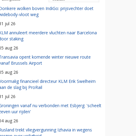
Donkere wolken boven IndiGo: prijsvechter doet
widebody-vloot weg
31 jul 26
KLM annuleert meerdere vluchten naar Barcelona
door staking
05 aug 26
Transavia opent komende winter nieuwe route
vanaf Brussels Airport
05 aug 26
Voormalig financieel directeur KLM Erik Swelheim
aan de slag bij ProRail
31 jul 26
Groningen vanaf nu verbonden met Esbjerg: 'scheelt
zeven uur rijden'
04 aug 26
Rusland trekt vliegvergunning Izhavia in wegens
zorgen over veiligheid