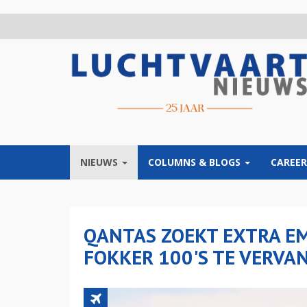
Overslaan
en
naar
de
inhoud
gaan
NIEUWS
COLUMNS & BLOGS
CAREER
QANTAS ZOEKT EXTRA E
FOKKER 100'S TE VERVA