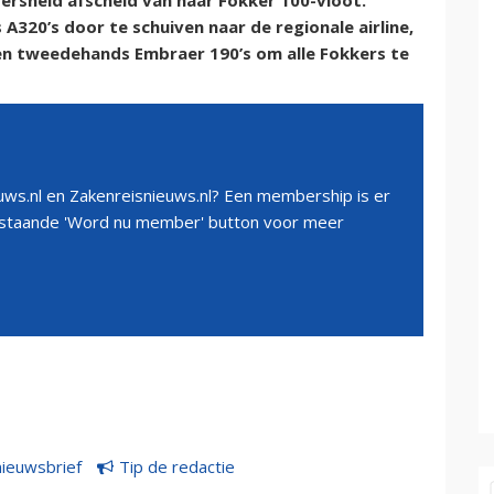
rsneld afscheid van haar Fokker 100-vloot.
A320’s door te schuiven naar de regionale airline,
ien tweedehands Embraer 190’s om alle Fokkers te
ws.nl en Zakenreisnieuws.nl? Een membership is er
erstaande 'Word nu member' button voor meer
nieuwsbrief
Tip de redactie