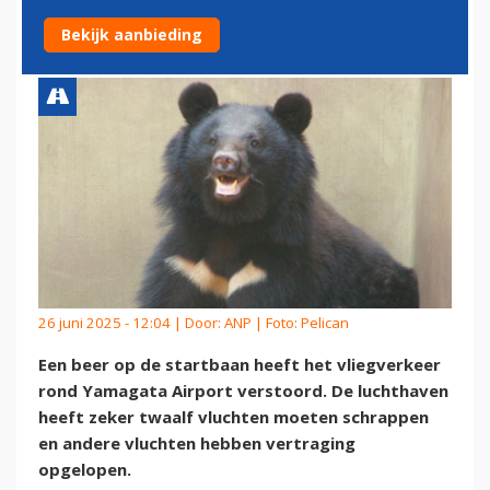
DOOR BEER OP DE BAAN
Bekijk aanbieding
26 juni 2025 - 12:04 | Door:
ANP
| Foto: Pelican
Een beer op de startbaan heeft het vliegverkeer
rond Yamagata Airport verstoord. De luchthaven
heeft zeker twaalf vluchten moeten schrappen
en andere vluchten hebben vertraging
opgelopen.