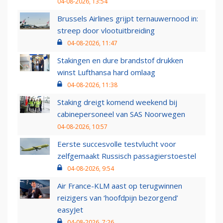
04-08-2026, 13:54
Brussels Airlines grijpt ternauwernood in:
streep door vlootuitbreiding
04-08-2026, 11:47
Stakingen en dure brandstof drukken
winst Lufthansa hard omlaag
04-08-2026, 11:38
Staking dreigt komend weekend bij
cabinepersoneel van SAS Noorwegen
04-08-2026, 10:57
Eerste succesvolle testvlucht voor
zelfgemaakt Russisch passagierstoestel
04-08-2026, 9:54
Air France-KLM aast op terugwinnen
reizigers van ‘hoofdpijn bezorgend’
easyJet
04-08-2026, 7:26