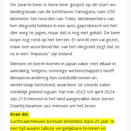
De zwarte beer is twee keer gespot op de start-en-
landingsbaan van de luchthaven Yamagata, ruim 250
kilometer ten noorden van Tokio. Medewerkers van
het vliegveld hebben in een auto geprobeerd om het
dier weg te jagen, maar dat is nog niet gelukt. De beer
loopt nog rond op het terrein. Er wordt een val gezet,
maar een woordvoerder van het vliegveld zegt dat ze
nu in een "impasse" zijn beland.
Mensen en beren komen in Japan vaker met elkaar in
aanraking. Volgens sommige wetenschappers heeft
klimaatverandering hun voedselbronnen en
winterslaap beïnvloed, waardoor ze steeds vaker
stedelijk gebied ingaan. Van mei 2023 tot april 2024
zijn 219 mensen in het land aangevallen door beren.
Daarbij kwamen zes mensen om het leven.
Even dit:
Luchtvaartnieuws bestaat inmiddels bijna 25 jaar. In
een tijd waarin talloze vergelijkbare bronnen en