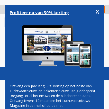
Overslaan
en
x
Digitaal Magazine
Registreer
Check in
naar
Profiteer nu van 30% korting
de
inhoud
gaan
Magazine
Podcasts
Vacatures
Toggl
naviga
Ontvang een jaar lang 30% korting op het beste van
Luchtvaartnieuws en Zakenreisnieuws. Krijg onbeperkt
toegang tot al het nieuws en de bijbehorende Apps.
VLIEGVERKEER OP JAPANSE
Ontvang tevens 12 maanden het Luchtvaartnieuws
LUCHTHAVEN ONTREGELD
Magazine in de mail of op de mat.