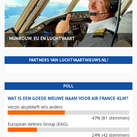
MIJNBOUW, EU EN LUCHTVAART
PARTNERS VAN LUCHTVAARTNIEUWS.NL!
POLL
WAT IS EEN GOEDE NIEUWE NAAM VOOR AIR FRANCE-KLM?
Verzin alsjeblieft iets anders
47% (81 stemmen)
European Airlines Group (EAG)
24% (42 stemmen)