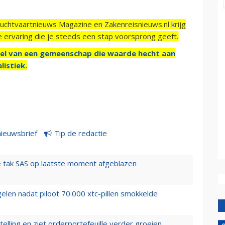
Luchtvaartnieuws Magazine en Zakenreisnieuws.nl krijg
e ervaring die je steeds een stap voorsprong geeft.
el van een gemeenschap die waarde hecht aan
listiek.
nieuwsbrief
Tip de redactie
 tak SAS op laatste moment afgeblazen
elen nadat piloot 70.000 xtc-pillen smokkelde
elling en ziet orderportefeuille verder groeien