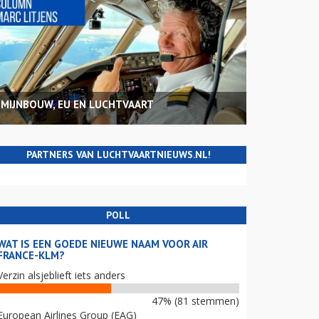
MIJNBOUW, EU EN LUCHTVAART
PARTNERS VAN LUCHTVAARTNIEUWS.NL!
POLL
WAT IS EEN GOEDE NIEUWE NAAM VOOR AIR
FRANCE-KLM?
Verzin alsjeblieft iets anders
47% (81 stemmen)
European Airlines Group (EAG)