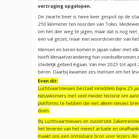
vertraging opgelopen.
De zwarte beer is twee keer gespot op de sta
250 kilometer ten noorden van Tokio. Medewer
om het dier weg te jagen, maar dat is nog niet 
een val gezet, maar een woordvoerder van het v
Mensen en beren komen in Japan vaker met elk
heeft klimaatverandering hun voedselbronnen 
stedelijk gebied ingaan. Van mei 2023 tot april
beren. Daarbij kwamen zes mensen om het lev
Even dit:
Luchtvaartnieuws bestaat inmiddels bijna 25 jaa
nieuwkomers met veel minder historie om aand
platforms te hebben die niet alleen nieuws bre
doen.
Bij Luchtvaartnieuws en zustersite Zakenreisn
het leveren van het meest actuele en onafhankel
maakt ons een onmisbare bron voor lezers die g