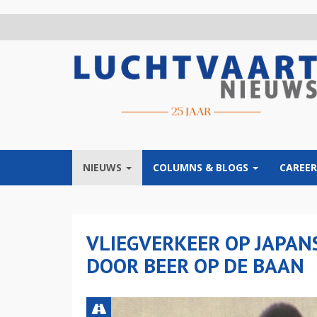
Overslaan
en
naar
de
inhoud
gaan
NIEUWS
COLUMNS & BLOGS
CAREER
VLIEGVERKEER OP JAPA
DOOR BEER OP DE BAAN