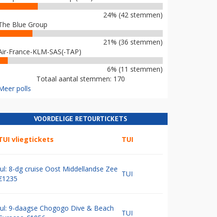
24% (42 stemmen)
The Blue Group
21% (36 stemmen)
Air-France-KLM-SAS(-TAP)
6% (11 stemmen)
Totaal aantal stemmen: 170
Meer polls
VOORDELIGE RETOURTICKETS
TUI vliegtickets
TUI
Jul: 8-dg cruise Oost Middellandse Zee
TUI
€1235
Jul: 9-daagse Chogogo Dive & Beach
TUI