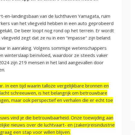
rt-en-landingsbaan van de luchthaven Yamagata, ruim
kers van het vliegveld hebben in een auto geprobeerd
gelukt. De beer loopt nog rond op het terrein. Er wordt
liegveld zegt dat ze nu in een "impasse" zijn beland.
aar in aanraking. Volgens sommige wetenschappers
en winterslaap beïnvloed, waardoor ze steeds vaker
 2024 zijn 219 mensen in het land aangevallen door
en.
r. In een tijd waarin talloze vergelijkbare bronnen en
acht schreeuwen, is het belangrijk om betrouwbare
ngen, maar ook perspectief en verhalen die er echt toe
ieuws vind je die betrouwbaarheid. Onze toewijding aan
ijke nieuws over de luchtvaart- en (zaken)reisindustrie
raag een stap voor willen blijven.