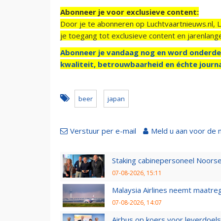
Abonneer je voor exclusieve content:
Door je te abonneren op Luchtvaartnieuws.nl, 
je toegang tot exclusieve content en jarenlang
Abonneer je vandaag nog en word onderde
kwaliteit, betrouwbaarheid en échte journa
beer
japan
Verstuur per e-mail
Meld u aan voor de 
Staking cabinepersoneel Noorse
07-08-2026, 15:11
Malaysia Airlines neemt maatreg
07-08-2026, 14:07
Airbus op koers voor leverdoelst