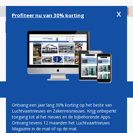
Overslaan
en
x
Digitaal Magazine
Registreer
Check in
naar
Profiteer nu van 30% korting
de
inhoud
gaan
Magazine
Podcasts
Vacatures
Toggl
naviga
Ontvang een jaar lang 30% korting op het beste van
Luchtvaartnieuws en Zakenreisnieuws. Krijg onbeperkt
toegang tot al het nieuws en de bijbehorende Apps.
DODE BIJ CRASH VOOR
Ontvang tevens 12 maanden het Luchtvaartnieuws
AVIODROME BESTEMDE
Magazine in de mail of op de mat.