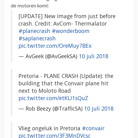
de motoren komt:
[UPDATE] New Image from just before
crash. Credit: AvCom- Thermalator
#planecrash
#wonderboom
#saplanecrash
pic.twitter.com/OreMuy7BEx
— AvGeek (@AvGeekSA)
10 juli 2018
Pretoria - PLANE CRASH (Update): the
building that the Convair plane hit
next to Moloto Road
pic.twitter.com/etKLI1sQuZ
— Rob Beezy (@TrafficSA)
10 juli 2018
Vlieg ongeluk in Pretoria
#convair
pic.twitter.com/3F3MnDVcsc