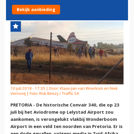
CONVAIR IN ZUID-AFRIKA
Bekijk aanbieding
10 juli 2018 - 17:35 | Door:
Klaas-Jan van Woerkom en Niek
Vernooij
| Foto: Rob Beezy / Traffic SA
PRETORIA - De historische Convair 340, die op 23
juli bij het Aviodrome op Lelystad Airport zou
aankomen, is verongelukt vlakbij Wonderboom
Airport in een veld ten noorden van Pretoria. Er is
een dode gevallen, volgens media in Zuid-Afrika,