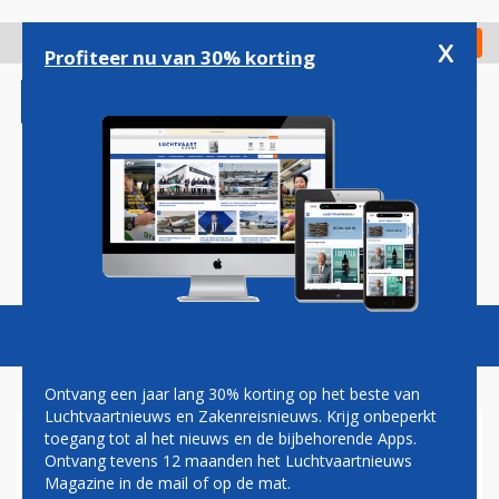
Overslaan
en
x
Digitaal Magazine
Registreer
Check in
naar
Profiteer nu van 30% korting
de
inhoud
gaan
Magazine
Podcasts
Vacatures
Toggl
naviga
Ontvang een jaar lang 30% korting op het beste van
Luchtvaartnieuws en Zakenreisnieuws. Krijg onbeperkt
toegang tot al het nieuws en de bijbehorende Apps.
NAC KIEST NA ATR 72 OOK
Ontvang tevens 12 maanden het Luchtvaartnieuws
VOOR AIRBUS A220
Magazine in de mail of op de mat.