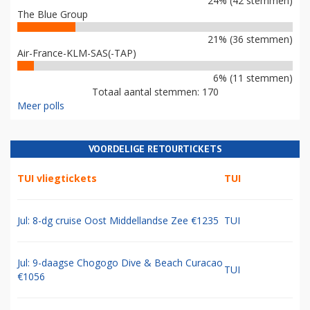
24% (42 stemmen)
The Blue Group
21% (36 stemmen)
Air-France-KLM-SAS(-TAP)
6% (11 stemmen)
Totaal aantal stemmen: 170
Meer polls
VOORDELIGE RETOURTICKETS
TUI vliegtickets
TUI
Jul: 8-dg cruise Oost Middellandse Zee €1235
TUI
Jul: 9-daagse Chogogo Dive & Beach Curacao
TUI
€1056