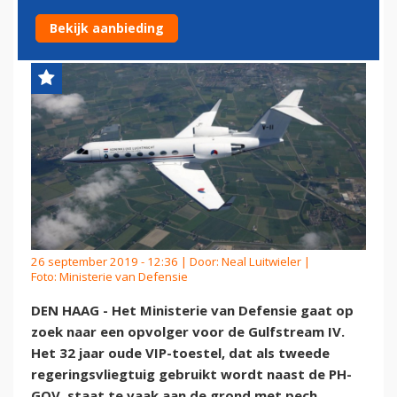
REGERINGSTOESTEL
Bekijk aanbieding
26 september 2019 - 12:36 | Door:
Neal Luitwieler
|
Foto: Ministerie van Defensie
DEN HAAG - Het Ministerie van Defensie gaat op
zoek naar een opvolger voor de Gulfstream IV.
Het 32 jaar oude VIP-toestel, dat als tweede
regeringsvliegtuig gebruikt wordt naast de PH-
GOV, staat te vaak aan de grond met pech.