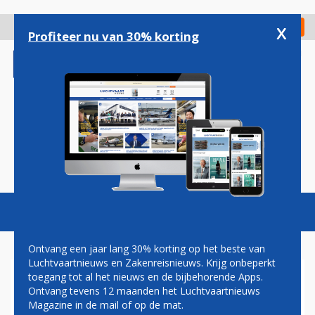
Overslaan
en
x
Digitaal Magazine
Registreer
Check in
naar
Profiteer nu van 30% korting
de
inhoud
gaan
Magazine
Podcasts
Vacatures
Toggl
naviga
Ontvang een jaar lang 30% korting op het beste van
Luchtvaartnieuws en Zakenreisnieuws. Krijg onbeperkt
toegang tot al het nieuws en de bijbehorende Apps.
NEDERLAND ZOEKT
Ontvang tevens 12 maanden het Luchtvaartnieuws
OPVOLGER VOOR TWEEDE
Magazine in de mail of op de mat.