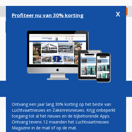
Overslaan
en
x
Digitaal Magazine
Registreer
Check in
naar
Profiteer nu van 30% korting
de
inhoud
gaan
Magazine
Podcasts
Vacatures
Toggl
naviga
Ontvang een jaar lang 30% korting op het beste van
Luchtvaartnieuws en Zakenreisnieuws. Krijg onbeperkt
toegang tot al het nieuws en de bijbehorende Apps.
NEDERLAND ZOEKT
Ontvang tevens 12 maanden het Luchtvaartnieuws
OPVOLGER VOOR TWEEDE
Magazine in de mail of op de mat.