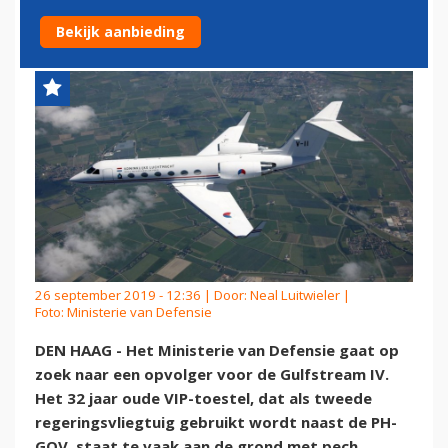
REGERINGSTOESTEL
Bekijk aanbieding
26 september 2019 - 12:36 | Door:
Neal Luitwieler
|
Foto: Ministerie van Defensie
DEN HAAG - Het Ministerie van Defensie gaat op
zoek naar een opvolger voor de Gulfstream IV.
Het 32 jaar oude VIP-toestel, dat als tweede
regeringsvliegtuig gebruikt wordt naast de PH-
GOV, staat te vaak aan de grond met pech.