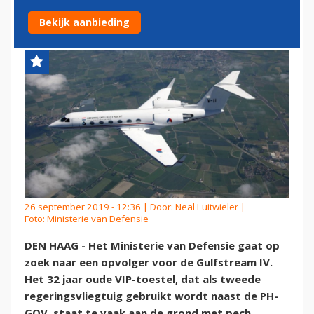
REGERINGSTOESTEL
Bekijk aanbieding
26 september 2019 - 12:36 | Door:
Neal Luitwieler
|
Foto: Ministerie van Defensie
DEN HAAG - Het Ministerie van Defensie gaat op
zoek naar een opvolger voor de Gulfstream IV.
Het 32 jaar oude VIP-toestel, dat als tweede
regeringsvliegtuig gebruikt wordt naast de PH-
GOV, staat te vaak aan de grond met pech.