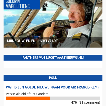
MIJNBOUW, EU EN LUCHTVAART
PARTNERS VAN LUCHTVAARTNIEUWS.NL!
POLL
WAT IS EEN GOEDE NIEUWE NAAM VOOR AIR FRANCE-KLM?
Verzin alsjeblieft iets anders
47% (81 stemmen)