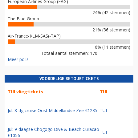
European Airlines Group (EAG)
24% (42 stemmen)
The Blue Group
21% (36 stemmen)
Air-France-KLM-SAS(-TAP)
6% (11 stemmen)
Totaal aantal stemmen: 170
Meer polls
VOORDELIGE RETOURTICKETS
TUI vliegtickets
TUI
Jul: 8-dg cruise Oost Middellandse Zee €1235
TUI
Jul: 9-daagse Chogogo Dive & Beach Curacao
TUI
€1056