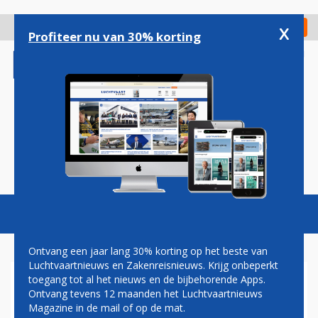
Overslaan
en
x
Digitaal Magazine
Registreer
Check in
naar
Profiteer nu van 30% korting
de
inhoud
gaan
Magazine
Podcasts
Vacatures
Toggl
naviga
Ontvang een jaar lang 30% korting op het beste van
Luchtvaartnieuws en Zakenreisnieuws. Krijg onbeperkt
toegang tot al het nieuws en de bijbehorende Apps.
NEDERLAND ZOEKT
Ontvang tevens 12 maanden het Luchtvaartnieuws
OPVOLGER VOOR TWEEDE
Magazine in de mail of op de mat.