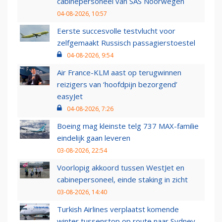
cabinepersoneel van SAS Noorwegen
04-08-2026, 10:57
Eerste succesvolle testvlucht voor
zelfgemaakt Russisch passagierstoestel
04-08-2026, 9:54
Air France-KLM aast op terugwinnen
reizigers van ‘hoofdpijn bezorgend’
easyJet
04-08-2026, 7:26
Boeing mag kleinste telg 737 MAX-familie
eindelijk gaan leveren
03-08-2026, 22:54
Voorlopig akkoord tussen WestJet en
cabinepersoneel, einde staking in zicht
03-08-2026, 14:40
Turkish Airlines verplaatst komende
winter tussenstop op route naar Sydney