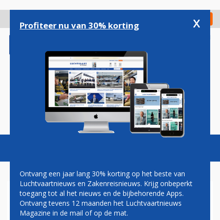
Overslaan
en
x
Digitaal Magazine
Registreer
Check in
naar
Profiteer nu van 30% korting
de
inhoud
gaan
Magazine
Podcasts
Vacatures
Toggl
naviga
Ontvang een jaar lang 30% korting op het beste van
Luchtvaartnieuws en Zakenreisnieuws. Krijg onbeperkt
toegang tot al het nieuws en de bijbehorende Apps.
NIEUWE MODERNE
Ontvang tevens 12 maanden het Luchtvaartnieuws
REDDINGSHELIKOPTER VOOR
Magazine in de mail of op de mat.