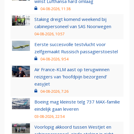
winst Lufthansa hard omlaag
04-08-2026, 11:38
Staking dreigt komend weekend bij
cabinepersoneel van SAS Noorwegen
04-08-2026, 10:57
Eerste succesvolle testvlucht voor
zelfgemaakt Russisch passagierstoestel
04-08-2026, 9:54
Air France-KLM aast op terugwinnen
reizigers van ‘hoofdpijn bezorgend’
easyJet
04-08-2026, 7:26
Boeing mag kleinste telg 737 MAX-familie
eindelijk gaan leveren
03-08-2026, 22:54
Voorlopig akkoord tussen WestJet en
cabinepersoneel, einde staking in zicht