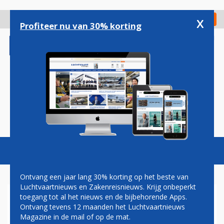
Overslaan
en
x
Digitaal Magazine
Registreer
Check in
naar
Profiteer nu van 30% korting
de
inhoud
gaan
Magazine
Podcasts
Vacatures
Toggl
naviga
Ontvang een jaar lang 30% korting op het beste van
Luchtvaartnieuws en Zakenreisnieuws. Krijg onbeperkt
toegang tot al het nieuws en de bijbehorende Apps.
OP PROEFVAKANTIE NAAR
Ontvang tevens 12 maanden het Luchtvaartnieuws
RHODOS: EEN VERSLAG IN
Magazine in de mail of op de mat.