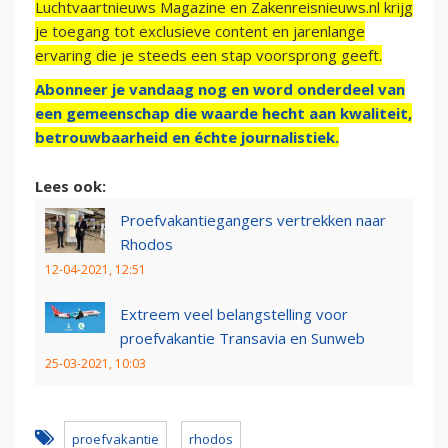
Luchtvaartnieuws Magazine en Zakenreisnieuws.nl krijg
je toegang tot exclusieve content en jarenlange
ervaring die je steeds een stap voorsprong geeft.
Abonneer je vandaag nog en word onderdeel van
een gemeenschap die waarde hecht aan kwaliteit,
betrouwbaarheid en échte journalistiek.
Lees ook:
Proefvakantiegangers vertrekken naar
Rhodos
12-04-2021, 12:51
Extreem veel belangstelling voor
proefvakantie Transavia en Sunweb
25-03-2021, 10:03
proefvakantie
rhodos