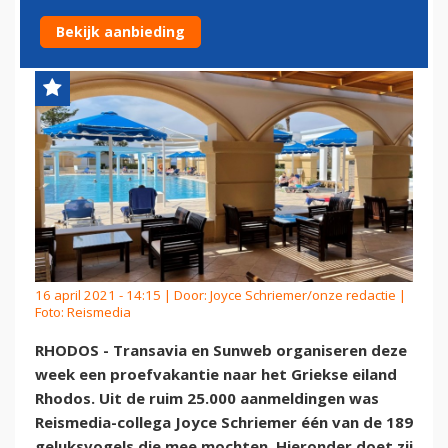
WOORD EN BEELD
Bekijk aanbieding
16 april 2021 - 14:15 | Door:
Joyce Schriemer/onze redactie
|
Foto: Reismedia
RHODOS - Transavia en Sunweb organiseren deze
week een proefvakantie naar het Griekse eiland
Rhodos. Uit de ruim 25.000 aanmeldingen was
Reismedia-collega Joyce Schriemer één van de 189
geluksvogels die mee mochten. Hieronder doet zij