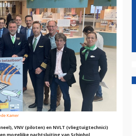
eede Kamer
el), VNV (piloten) en NVLT (vliegtuigtechnici)
n mogelijke nachtsluiting van Schiphol