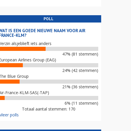
POLL
WAT IS EEN GOEDE NIEUWE NAAM VOOR AIR
FRANCE-KLM?
Verzin alsjeblieft iets anders
47% (81 stemmen)
European Airlines Group (EAG)
24% (42 stemmen)
The Blue Group
21% (36 stemmen)
Air-France-KLM-SAS(-TAP)
6% (11 stemmen)
Totaal aantal stemmen: 170
Meer polls