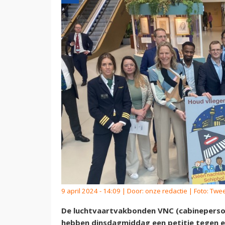
9 april 2024 - 14:09 | Door:
onze redactie
| Foto: Tw
De luchtvaartvakbonden VNC (cabinepersone
hebben dinsdagmiddag een petitie tegen ee