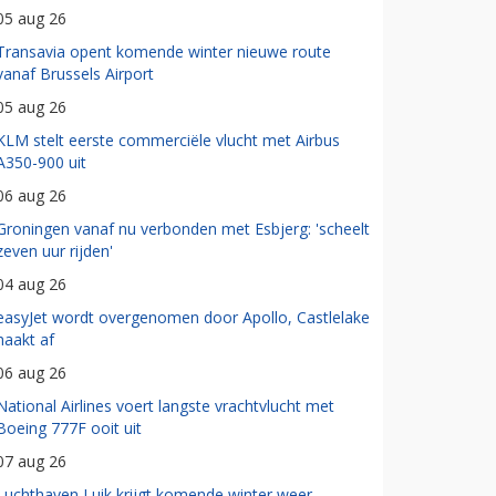
05 aug 26
Transavia opent komende winter nieuwe route
vanaf Brussels Airport
05 aug 26
KLM stelt eerste commerciële vlucht met Airbus
A350-900 uit
06 aug 26
Groningen vanaf nu verbonden met Esbjerg: 'scheelt
zeven uur rijden'
04 aug 26
easyJet wordt overgenomen door Apollo, Castlelake
haakt af
06 aug 26
National Airlines voert langste vrachtvlucht met
Boeing 777F ooit uit
07 aug 26
Luchthaven Luik krijgt komende winter weer