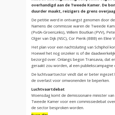
overhandigd aan de Tweede Kamer. De bonde
duurder maakt, reizigers de grens overjaa
De petitie werd in ontvangst genomen door de
Namens die commissie waren de Tweede Kame
(PvdA-GroenLinks), Willem Boutkan (PVV), Peter
Olger van Dijk (NSC), Cor Pierik (BBB) en Eline
Het plan voor een nachtsluiting van Schiphol k
Hoewel het nog onzeker is of die daadwerkelijk
bezorgd over. Onlangs begon Transavia, dat e
geraakt zou worden, al een publiekscampagne o
De luchtvaartsector vindt dat er beter ingezet
de overlast voor omwonenden te beperken.
Luchtvaartdebat
Woensdag komt de demissionaire minister van 
Tweede Kamer voor een commissiedebat over d
de sector besproken worden.
Even dit: