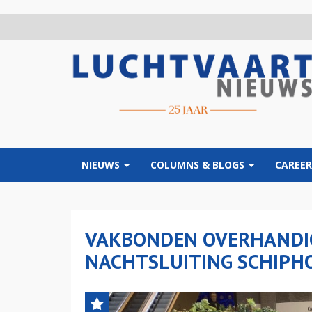
Overslaan
en
naar
de
inhoud
gaan
NIEUWS
COLUMNS & BLOGS
CAREER
VAKBONDEN OVERHANDIG
NACHTSLUITING SCHIPH