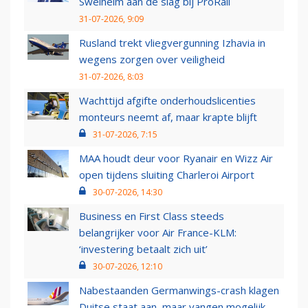
Swelheim aan de slag bij ProRail
31-07-2026, 9:09
Rusland trekt vliegvergunning Izhavia in
wegens zorgen over veiligheid
31-07-2026, 8:03
Wachttijd afgifte onderhoudslicenties
monteurs neemt af, maar krapte blijft
31-07-2026, 7:15
MAA houdt deur voor Ryanair en Wizz Air
open tijdens sluiting Charleroi Airport
30-07-2026, 14:30
Business en First Class steeds
belangrijker voor Air France-KLM:
‘investering betaalt zich uit’
30-07-2026, 12:10
Nabestaanden Germanwings-crash klagen
Duitse staat aan, maar vangen mogelijk