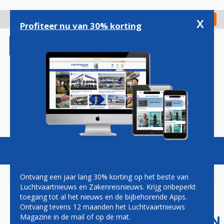
Overslaan
en
x
Digitaal Magazine
Registreer
Check in
naar
Profiteer nu van 30% korting
de
inhoud
gaan
Magazine
Podcasts
Vacatures
Toggl
naviga
Ontvang een jaar lang 30% korting op het beste van
Luchtvaartnieuws en Zakenreisnieuws. Krijg onbeperkt
toegang tot al het nieuws en de bijbehorende Apps.
VERWARRING BIJ
Ontvang tevens 12 maanden het Luchtvaartnieuws
LUCHTVAARTMAATSCHAPPIJEN
Magazine in de mail of op de mat.