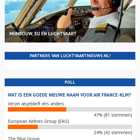
MIJNBOUW, EU EN LUCHTVAART
PARTNERS VAN LUCHTVAARTNIEUWS.NL!
POLL
WAT IS EEN GOEDE NIEUWE NAAM VOOR AIR FRANCE-KLM?
Verzin alsjeblieft iets anders
47% (81 stemmen)
European Airlines Group (EAG)
24% (42 stemmen)
The Blue Group