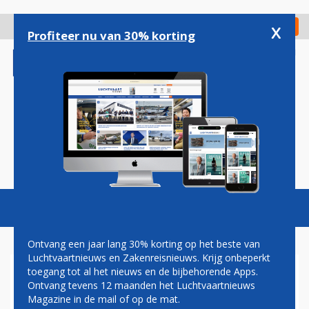
Overslaan
en
x
Digitaal Magazine
Registreer
Check in
naar
Profiteer nu van 30% korting
de
inhoud
gaan
Magazine
Podcasts
Vacatures
Toggl
naviga
Ontvang een jaar lang 30% korting op het beste van
Luchtvaartnieuws en Zakenreisnieuws. Krijg onbeperkt
toegang tot al het nieuws en de bijbehorende Apps.
'VOORSTEL MANSVELD
Ontvang tevens 12 maanden het Luchtvaartnieuws
OPENBARE WEBSITE HEEFT
Magazine in de mail of op de mat.