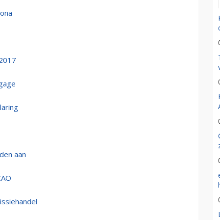
rona
 2017
agage
aring
eden aan
ICAO
issiehandel