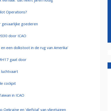
 verhaal: 'dat heeft jaren nodig'
ilot Operations?
 gevaarlijke goederen
 2030 door ICAO
 en een dolkstoot in de rug van Amerika'
 MH17 gaat door
 luchtvaart
de cockpit
Taiwan in ICAO
p Oekraïne en 'diefstal' van vliegtuigen