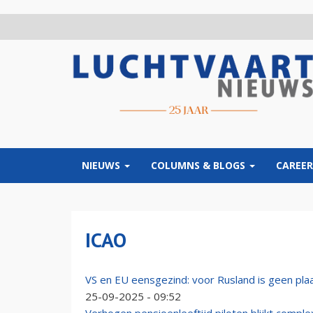
Overslaan
en
naar
de
inhoud
gaan
NIEUWS
COLUMNS & BLOGS
CAREER
ICAO
VS en EU eensgezind: voor Rusland is geen plaa
25-09-2025 - 09:52