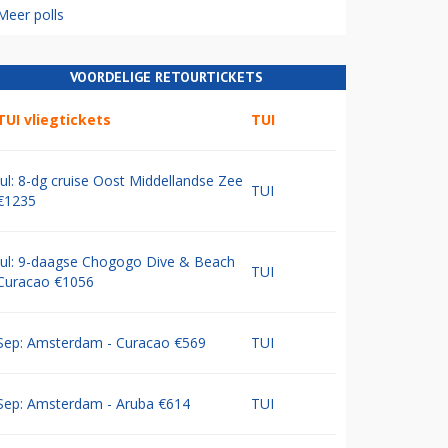
Meer polls
VOORDELIGE RETOURTICKETS
TUI vliegtickets
TUI
Jul: 8-dg cruise Oost Middellandse Zee
TUI
€1235
Jul: 9-daagse Chogogo Dive & Beach
TUI
Curacao €1056
Sep: Amsterdam - Curacao €569
TUI
Sep: Amsterdam - Aruba €614
TUI