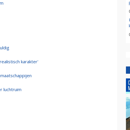
im
uldig
alistisch karakter'
e maatschappijen
er luchtruim