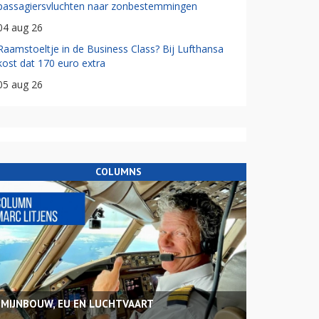
passagiersvluchten naar zonbestemmingen
04 aug 26
Raamstoeltje in de Business Class? Bij Lufthansa
kost dat 170 euro extra
05 aug 26
COLUMNS
MIJNBOUW, EU EN LUCHTVAART