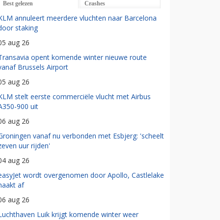
Best gelezen
Crashes
KLM annuleert meerdere vluchten naar Barcelona
door staking
05 aug 26
Transavia opent komende winter nieuwe route
vanaf Brussels Airport
05 aug 26
KLM stelt eerste commerciële vlucht met Airbus
A350-900 uit
06 aug 26
Groningen vanaf nu verbonden met Esbjerg: 'scheelt
zeven uur rijden'
04 aug 26
easyJet wordt overgenomen door Apollo, Castlelake
haakt af
06 aug 26
Luchthaven Luik krijgt komende winter weer