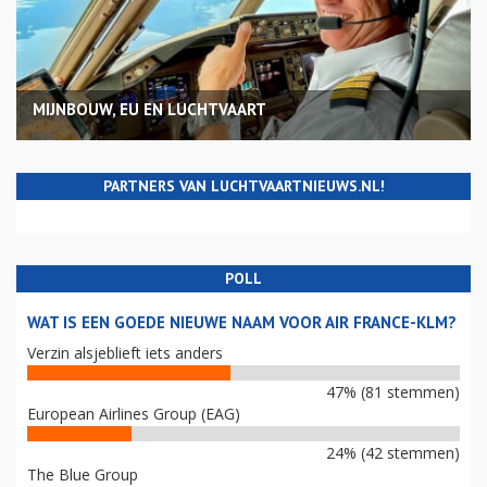
MIJNBOUW, EU EN LUCHTVAART
PARTNERS VAN LUCHTVAARTNIEUWS.NL!
POLL
WAT IS EEN GOEDE NIEUWE NAAM VOOR AIR FRANCE-KLM?
Verzin alsjeblieft iets anders
47% (81 stemmen)
European Airlines Group (EAG)
24% (42 stemmen)
The Blue Group