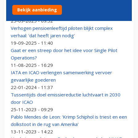
VS en EU eensgezind: voor Rusland is geen plaats in
Bekijk aanbieding
luchtvaartorganisatie ICAO
25-09-2025 - 09:52
Verhogen pensioenleeftijd piloten blijkt complex
verhaal: 'dat heeft jaren nodig'
19-09-2025 - 11:40
Gaat er een streep door het idee voor Single Pilot
Operations?
11-08-2025 - 16:29
IATA en ICAO verlengen samenwerking vervoer
gevaarlijke goederen
22-01-2024 - 11:37
Tussentijds doel emissiereductie luchtvaart in 2030
door ICAO
25-11-2023 - 09:29
Pablo Mendes de Leon: 'Krimp Schiphol is triest en een
dolkstoot in de rug van Amerika'
13-11-2023 - 14:22