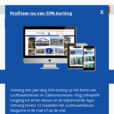
Overslaan
en
x
Digitaal Magazine
Registreer
Check in
naar
Profiteer nu van 30% korting
de
inhoud
gaan
Magazine
Podcasts
Vacatures
Toggl
naviga
Ontvang een jaar lang 30% korting op het beste van
Luchtvaartnieuws en Zakenreisnieuws. Krijg onbeperkt
toegang tot al het nieuws en de bijbehorende Apps.
ICAO
Ontvang tevens 12 maanden het Luchtvaartnieuws
Magazine in de mail of op de mat.