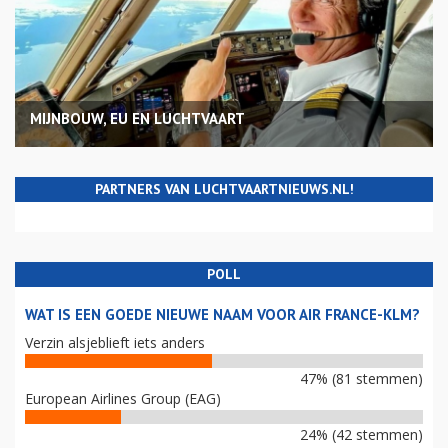
MIJNBOUW, EU EN LUCHTVAART
PARTNERS VAN LUCHTVAARTNIEUWS.NL!
POLL
WAT IS EEN GOEDE NIEUWE NAAM VOOR AIR FRANCE-KLM?
Verzin alsjeblieft iets anders
47% (81 stemmen)
European Airlines Group (EAG)
24% (42 stemmen)