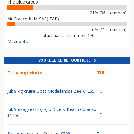
The Blue Group
21% (36 stemmen)
Air-France-KLM-SAS(-TAP)
6% (11 stemmen)
Totaal aantal stemmen: 170
Meer polls
VOORDELIGE RETOURTICKETS
TUI vliegtickets
TUI
Jul: 8-dg cruise Oost Middellandse Zee €1235
TUI
Jul: 9-daagse Chogogo Dive & Beach Curacao
TUI
€1056
Sep: Amsterdam - Curacao €569
TUI