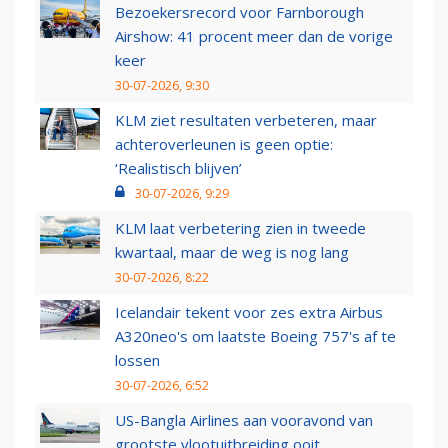
Bezoekersrecord voor Farnborough
Airshow: 41 procent meer dan de vorige
keer
30-07-2026, 9:30
KLM ziet resultaten verbeteren, maar
achteroverleunen is geen optie:
‘Realistisch blijven’
30-07-2026, 9:29
KLM laat verbetering zien in tweede
kwartaal, maar de weg is nog lang
30-07-2026, 8:22
Icelandair tekent voor zes extra Airbus
A320neo's om laatste Boeing 757's af te
lossen
30-07-2026, 6:52
US-Bangla Airlines aan vooravond van
grootste vlootuitbreiding ooit