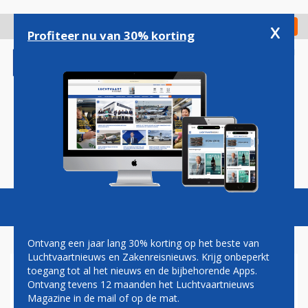
Overslaan
en
x
Digitaal Magazine
Registreer
Check in
naar
Profiteer nu van 30% korting
de
inhoud
gaan
Magazine
Podcasts
Vacatures
Toggl
naviga
Ontvang een jaar lang 30% korting op het beste van
Luchtvaartnieuws en Zakenreisnieuws. Krijg onbeperkt
toegang tot al het nieuws en de bijbehorende Apps.
PITTIGE KRITIEK OP
Ontvang tevens 12 maanden het Luchtvaartnieuws
EXPLOITANT LUCHTHAVEN
Magazine in de mail of op de mat.