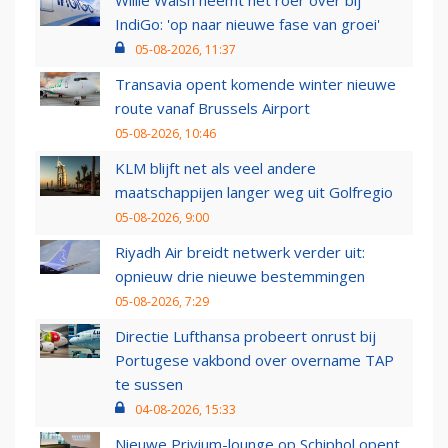
Willie Walsh neemt het roer over bij
IndiGo: 'op naar nieuwe fase van groei'
05-08-2026, 11:37
Transavia opent komende winter nieuwe
route vanaf Brussels Airport
05-08-2026, 10:46
KLM blijft net als veel andere
maatschappijen langer weg uit Golfregio
05-08-2026, 9:00
Riyadh Air breidt netwerk verder uit:
opnieuw drie nieuwe bestemmingen
05-08-2026, 7:29
Directie Lufthansa probeert onrust bij
Portugese vakbond over overname TAP
te sussen
04-08-2026, 15:33
Nieuwe Privium-lounge op Schiphol opent