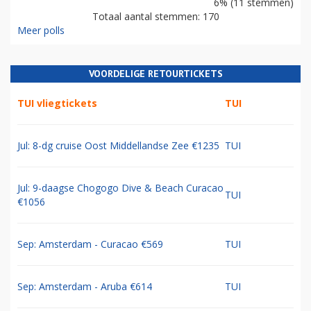
6% (11 stemmen)
Totaal aantal stemmen: 170
Meer polls
VOORDELIGE RETOURTICKETS
TUI vliegtickets
TUI
Jul: 8-dg cruise Oost Middellandse Zee €1235
TUI
Jul: 9-daagse Chogogo Dive & Beach Curacao
TUI
€1056
Sep: Amsterdam - Curacao €569
TUI
Sep: Amsterdam - Aruba €614
TUI