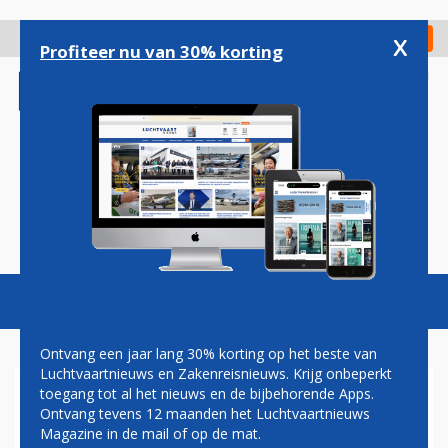
Overslaan
en
x
Digitaal Magazine
Registreer
Check in
naar
Profiteer nu van 30% korting
de
inhoud
gaan
Magazine
Podcasts
Vacatures
Toggl
naviga
Ontvang een jaar lang 30% korting op het beste van
Luchtvaartnieuws en Zakenreisnieuws. Krijg onbeperkt
toegang tot al het nieuws en de bijbehorende Apps.
ICAO WIL PRATEN OVER
Ontvang tevens 12 maanden het Luchtvaartnieuws
VLIEGEN EN BRANDHAARDEN
Magazine in de mail of op de mat.