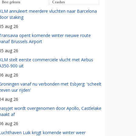
Best gelezen
Crashes
KLM annuleert meerdere vluchten naar Barcelona
door staking
05 aug 26
Transavia opent komende winter nieuwe route
vanaf Brussels Airport
05 aug 26
KLM stelt eerste commerciële vlucht met Airbus
A350-900 uit
06 aug 26
Groningen vanaf nu verbonden met Esbjerg: 'scheelt
zeven uur rijden'
04 aug 26
easyJet wordt overgenomen door Apollo, Castlelake
haakt af
06 aug 26
Luchthaven Luik krijgt komende winter weer