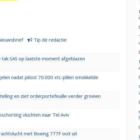
nieuwsbrief
Tip de redactie
 tak SAS op laatste moment afgeblazen
elen nadat piloot 70.000 xtc-pillen smokkelde
elling en ziet orderportefeuille verder groeien
chorting vluchten naar Tel Aviv
vrachtvlucht met Boeing 777F ooit uit