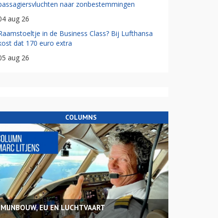
passagiersvluchten naar zonbestemmingen
04 aug 26
Raamstoeltje in de Business Class? Bij Lufthansa
kost dat 170 euro extra
05 aug 26
COLUMNS
MIJNBOUW, EU EN LUCHTVAART