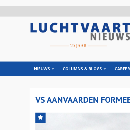
Overslaan
en
naar
de
inhoud
gaan
NIEUWS
COLUMNS & BLOGS
CAREER
VS AANVAARDEN FORMEE