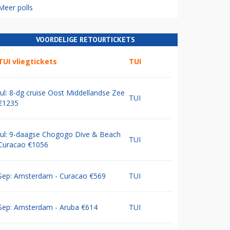
Meer polls
VOORDELIGE RETOURTICKETS
TUI vliegtickets
TUI
Jul: 8-dg cruise Oost Middellandse Zee
TUI
€1235
Jul: 9-daagse Chogogo Dive & Beach
TUI
Curacao €1056
Sep: Amsterdam - Curacao €569
TUI
Sep: Amsterdam - Aruba €614
TUI