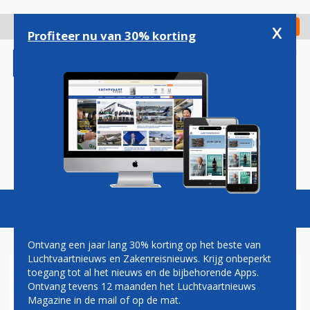
Overslaan
en
x
Digitaal Magazine
Registreer
Check in
naar
Profiteer nu van 30% korting
de
inhoud
gaan
Magazine
Podcasts
Vacatures
Toggl
naviga
Ontvang een jaar lang 30% korting op het beste van
Luchtvaartnieuws en Zakenreisnieuws. Krijg onbeperkt
toegang tot al het nieuws en de bijbehorende Apps.
AIR FRANCE-KLM EN ETIHAD
Ontvang tevens 12 maanden het Luchtvaartnieuws
BREIDEN SAMENWERKING
Magazine in de mail of op de mat.