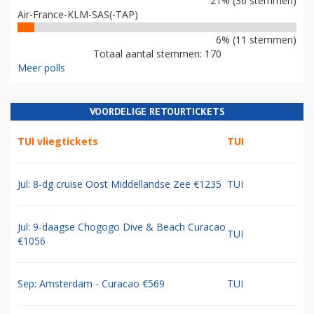
21% (36 stemmen)
Air-France-KLM-SAS(-TAP)
6% (11 stemmen)
Totaal aantal stemmen: 170
Meer polls
VOORDELIGE RETOURTICKETS
TUI vliegtickets
TUI
Jul: 8-dg cruise Oost Middellandse Zee €1235
TUI
Jul: 9-daagse Chogogo Dive & Beach Curacao
TUI
€1056
Sep: Amsterdam - Curacao €569
TUI