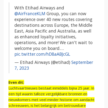
With Etihad Airways and
@AirFranceKLM
Group, you can now
experience over 40 new routes covering
destinations across Europe, the Middle
East, Asia Pacific and Australia, as well
as enhanced loyalty initiatives,
operations, and more! We can't wait to
welcome you on board.…
pic.twitter.com/hD8aABJcGL
— Etihad Airways (@etihad)
September
7, 2023
Even dit:
Luchtvaartnieuws bestaat inmiddels bijna 25 jaar. In
een tijd waarin talloze vergelijkbare bronnen en
nieuwkomers met veel minder historie om aandacht
schreeuwen, is het belangrijk om betrouwbare