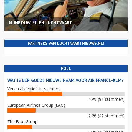
MIJNBOUW, EU EN LUCHTVAART
PARTNERS VAN LUCHTVAARTNIEUWS.NL!
POLL
WAT IS EEN GOEDE NIEUWE NAAM VOOR AIR FRANCE-KLM?
Verzin alsjeblieft iets anders
47% (81 stemmen)
European Airlines Group (EAG)
24% (42 stemmen)
The Blue Group