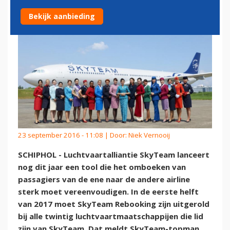
Bekijk aanbieding
23 september 2016 - 11:08 | Door:
Niek Vernooij
SCHIPHOL - Luchtvaartalliantie SkyTeam lanceert
nog dit jaar een tool die het omboeken van
passagiers van de ene naar de andere airline
sterk moet vereenvoudigen. In de eerste helft
van 2017 moet SkyTeam Rebooking zijn uitgerold
bij alle twintig luchtvaartmaatschappijen die lid
zijn van SkyTeam. Dat meldt SkyTeam-topman