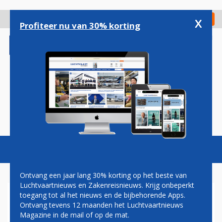
Overslaan
en
x
Digitaal Magazine
Registreer
Check in
naar
Profiteer nu van 30% korting
de
inhoud
gaan
Magazine
Podcasts
Vacatures
Toggl
naviga
Ontvang een jaar lang 30% korting op het beste van
Luchtvaartnieuws en Zakenreisnieuws. Krijg onbeperkt
toegang tot al het nieuws en de bijbehorende Apps.
SKYTEAM: SNEL LANCERING
Ontvang tevens 12 maanden het Luchtvaartnieuws
VAN REBOOKING-TOOL
Magazine in de mail of op de mat.