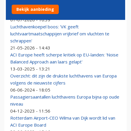
Vliegvelden verwachten halflege toestellen en lange
Bekijk aanbieding
rijen vanwege EU-controles deze zomer
01-07-2026 - 16:39
Luchthavenkoepel boos: 'VK geeft
luchtvaartmaatschappijen vrijbrief om vluchten te
schrappen'
21-05-2026 - 14:43
ACI Europe heeft scherpe kritiek op EU-landen: 'Noise
Balanced Approach aan laars gelapt'
13-03-2025 - 13:21
Overzicht: dit zijn de drukste luchthavens van Europa
volgens de nieuwste cijfers
06-06-2024 - 18:05
Passagiersaantallen luchthavens Europa bijna op oude
niveau
04-12-2023 - 11:56
Rotterdam Airport-CEO Wilma van Dijk wordt lid van
ACI Europe Board