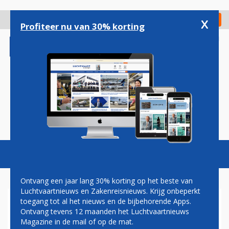
Overslaan
en
x
Digitaal Magazine
Registreer
Check in
naar
Profiteer nu van 30% korting
de
inhoud
gaan
Magazine
Podcasts
Vacatures
Toggl
naviga
Ontvang een jaar lang 30% korting op het beste van
Luchtvaartnieuws en Zakenreisnieuws. Krijg onbeperkt
toegang tot al het nieuws en de bijbehorende Apps.
ACI EUROPE
Ontvang tevens 12 maanden het Luchtvaartnieuws
Magazine in de mail of op de mat.