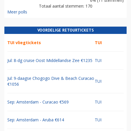
6% (11 stemmen)
Totaal aantal stemmen: 170
Meer polls
VOORDELIGE RETOURTICKETS
TUI vliegtickets
TUI
Jul: 8-dg cruise Oost Middellandse Zee €1235
TUI
Jul: 9-daagse Chogogo Dive & Beach Curacao
TUI
€1056
Sep: Amsterdam - Curacao €569
TUI
Sep: Amsterdam - Aruba €614
TUI