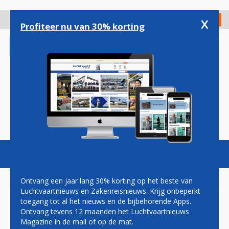
Overslaan
en
x
Digitaal Magazine
Registreer
Check in
naar
Profiteer nu van 30% korting
de
inhoud
gaan
Magazine
Podcasts
Vacatures
Toggl
naviga
Ontvang een jaar lang 30% korting op het beste van
Luchtvaartnieuws en Zakenreisnieuws. Krijg onbeperkt
toegang tot al het nieuws en de bijbehorende Apps.
AF447
Ontvang tevens 12 maanden het Luchtvaartnieuws
Magazine in de mail of op de mat.