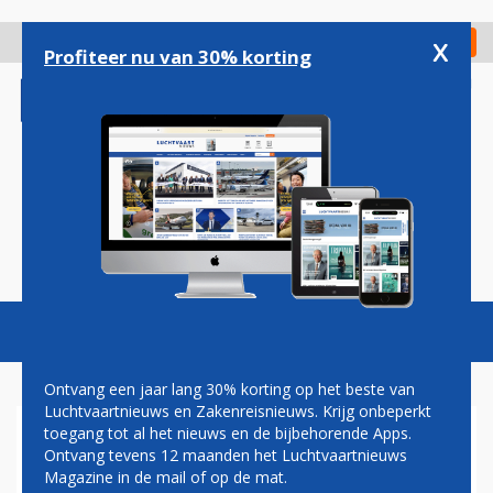
Overslaan
en
x
Digitaal Magazine
Registreer
Check in
naar
Profiteer nu van 30% korting
de
inhoud
gaan
Magazine
Podcasts
Vacatures
Toggl
naviga
Ontvang een jaar lang 30% korting op het beste van
Luchtvaartnieuws en Zakenreisnieuws. Krijg onbeperkt
toegang tot al het nieuws en de bijbehorende Apps.
AIR FRANCE
Ontvang tevens 12 maanden het Luchtvaartnieuws
Magazine in de mail of op de mat.