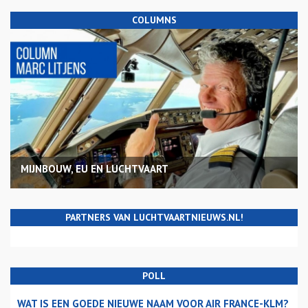
COLUMNS
MIJNBOUW, EU EN LUCHTVAART
PARTNERS VAN LUCHTVAARTNIEUWS.NL!
POLL
WAT IS EEN GOEDE NIEUWE NAAM VOOR AIR FRANCE-KLM?