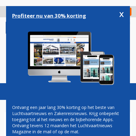
Overslaan
en
x
Digitaal Magazine
Registreer
Check in
naar
Profiteer nu van 30% korting
de
inhoud
gaan
Magazine
Podcasts
Vacatures
Toggl
naviga
Ontvang een jaar lang 30% korting op het beste van
Luchtvaartnieuws en Zakenreisnieuws. Krijg onbeperkt
toegang tot al het nieuws en de bijbehorende Apps.
'MEER ACTIES IN HET
Ontvang tevens 12 maanden het Luchtvaartnieuws
VOORUITZICHT BIJ AIR
Magazine in de mail of op de mat.