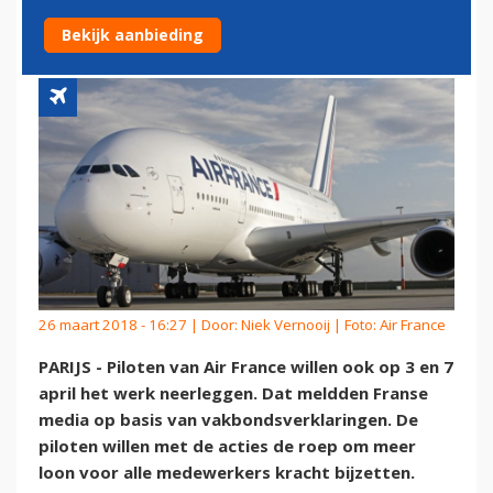
FRANCE'
Bekijk aanbieding
26 maart 2018 - 16:27 | Door:
Niek Vernooij
| Foto: Air France
PARIJS - Piloten van Air France willen ook op 3 en 7
april het werk neerleggen. Dat meldden Franse
media op basis van vakbondsverklaringen. De
piloten willen met de acties de roep om meer
loon voor alle medewerkers kracht bijzetten.