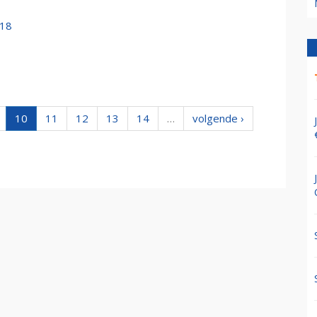
018
10
11
12
13
14
…
volgende ›