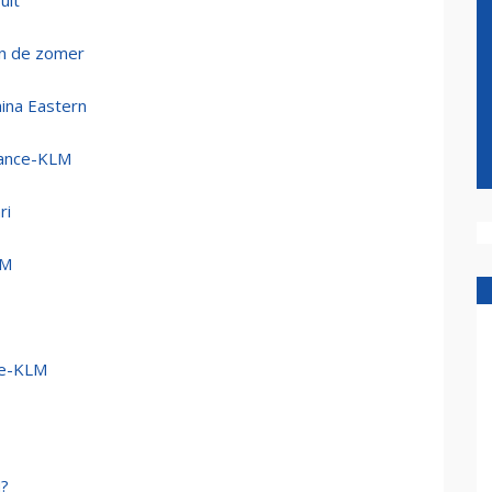
it'
in de zomer
ina Eastern
France-KLM
ri
LM
ce-KLM
M?