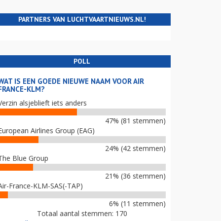
PARTNERS VAN LUCHTVAARTNIEUWS.NL!
POLL
WAT IS EEN GOEDE NIEUWE NAAM VOOR AIR
FRANCE-KLM?
Verzin alsjeblieft iets anders
47% (81 stemmen)
European Airlines Group (EAG)
24% (42 stemmen)
The Blue Group
21% (36 stemmen)
Air-France-KLM-SAS(-TAP)
6% (11 stemmen)
Totaal aantal stemmen: 170