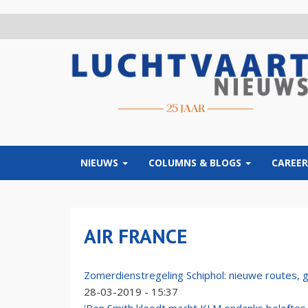
Overslaan
en
naar
de
inhoud
gaan
NIEUWS
COLUMNS & BLOGS
CAREER
AIR FRANCE
Zomerdienstregeling Schiphol: nieuwe routes, g
28-03-2019 - 15:37