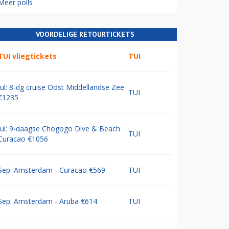
Meer polls
VOORDELIGE RETOURTICKETS
TUI vliegtickets
TUI
Jul: 8-dg cruise Oost Middellandse Zee
TUI
€1235
Jul: 9-daagse Chogogo Dive & Beach
TUI
Curacao €1056
Sep: Amsterdam - Curacao €569
TUI
Sep: Amsterdam - Aruba €614
TUI