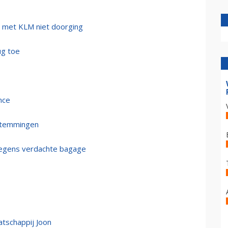
e met KLM niet doorging
ug toe
nce
estemmingen
 wegens verdachte bagage
atschappij Joon