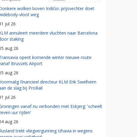
Donkere wolken boven IndiGo: prijsvechter doet
widebody-vloot weg
31 jul 26
KLM annuleert meerdere vluchten naar Barcelona
door staking
05 aug 26
Transavia opent komende winter nieuwe route
vanaf Brussels Airport
05 aug 26
Voormalig financieel directeur KLM Erik Swelheim
aan de slag bij ProRail
31 jul 26
Groningen vanaf nu verbonden met Esbjerg: 'scheelt
zeven uur rijden'
04 aug 26
Rusland trekt vliegvergunning Izhavia in wegens
zorgen over veiligheid