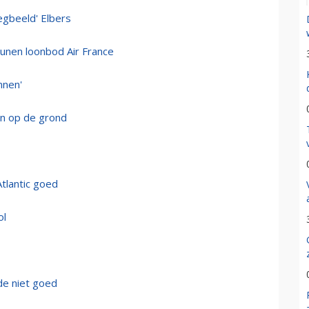
gbeeld' Elbers
eunen loonbod Air France
nnen'
en op de grond
Atlantic goed
ol
de niet goed