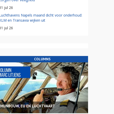
31 jul 26
Luchthavens Napels maand dicht voor onderhoud:
KLM en Transavia wijken uit
31 jul 26
COLUMNS
MIJNBOUW, EU EN LUCHTVAART