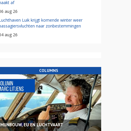
haakt af
06 aug 26
Luchthaven Luik krijgt komende winter weer
passagiersvluchten naar zonbestemmingen
04 aug 26
COLUMNS
MIJNBOUW, EU EN LUCHTVAART