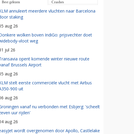
Best gelezen
Crashes
KLM annuleert meerdere vluchten naar Barcelona
door staking
05 aug 26
Donkere wolken boven IndiGo: prijsvechter doet
widebody-vloot weg
31 jul 26
Transavia opent komende winter nieuwe route
vanaf Brussels Airport
05 aug 26
KLM stelt eerste commerciële vlucht met Airbus
A350-900 uit
06 aug 26
Groningen vanaf nu verbonden met Esbjerg: 'scheelt
zeven uur rijden'
04 aug 26
easyJet wordt overgenomen door Apollo, Castlelake