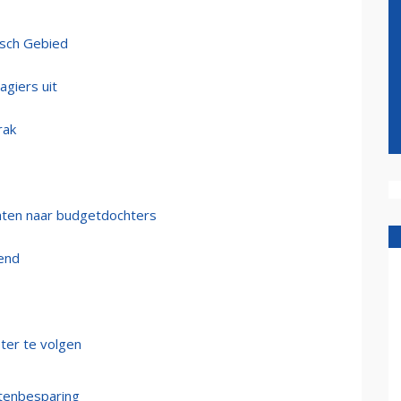
isch Gebied
agiers uit
rak
hten naar budgetdochters
end
ter te volgen
stenbesparing