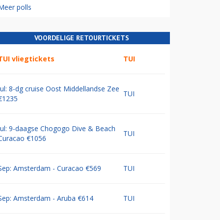
Meer polls
VOORDELIGE RETOURTICKETS
TUI vliegtickets
TUI
Jul: 8-dg cruise Oost Middellandse Zee
TUI
€1235
Jul: 9-daagse Chogogo Dive & Beach
TUI
Curacao €1056
Sep: Amsterdam - Curacao €569
TUI
Sep: Amsterdam - Aruba €614
TUI