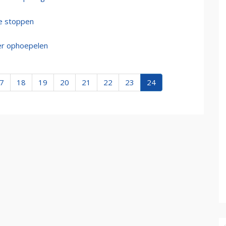
te stoppen
ver ophoepelen
7
18
19
20
21
22
23
24